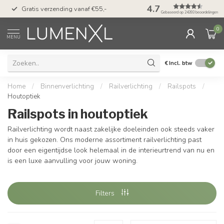
50 dagen bedenktijd &
4.7
Gratis verzending vanaf €55,-
met Klarna
Gebaseerd op 24393 beoordelingen
0
MENU
€
Incl. btw
Home
/
Binnenverlichting
/
Railverlichting
/
Railspots
/
Houtoptiek
Railspots in houtoptiek
Railverlichting wordt naast zakelijke doeleinden ook steeds vaker
in huis gekozen. Ons moderne assortiment railverlichting past
door een eigentijdse look helemaal in de interieurtrend van nu en
is een luxe aanvulling voor jouw woning.
Filters