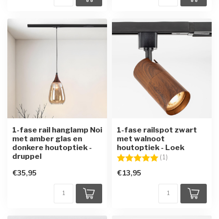
1-fase rail hanglamp Noi
1-fase railspot zwart
met amber glas en
met walnoot
donkere houtoptiek -
houtoptiek - Loek
druppel
Beoordeling:
5.0 uit 5 sterren
(1)
€35,95
€13,95