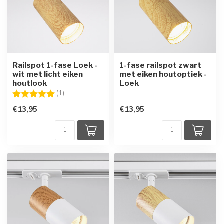
Railspot 1-fase Loek -
1-fase railspot zwart
wit met licht eiken
met eiken houtoptiek -
houtlook
Loek
Beoordeling:
5.0 uit 5 sterren
(1)
€13,95
€13,95