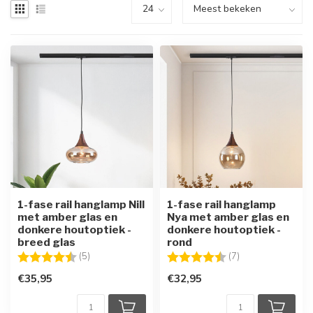
1-fase rail hanglamp Nill
1-fase rail hanglamp
met amber glas en
Nya met amber glas en
donkere houtoptiek -
donkere houtoptiek -
breed glas
rond
Beoordeling:
4.4 uit 5 sterren
Beoordeling:
4.4 uit 5 sterren
(5)
(7)
€35,95
€32,95