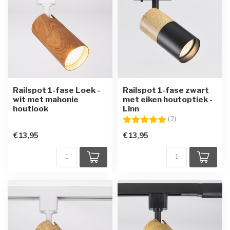
Railspot 1-fase Loek -
Railspot 1-fase zwart
wit met mahonie
met eiken houtoptiek -
houtlook
Linn
Beoordeling:
5.0 uit 5 sterren
(2)
€13,95
€13,95