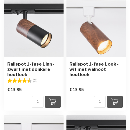
Railspot 1-fase Linn -
Railspot 1-fase Loek -
zwart met donkere
wit met walnoot
houtlook
houtlook
Beoordeling:
4.4 uit 5 sterren
(9)
€13,95
€13,95