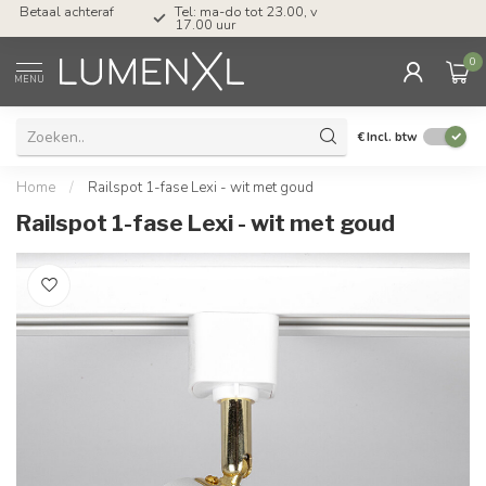
Tel: ma-do tot 23.00, vr tot 21.00, za tot
17.00 uur
0
MENU
€
Incl. btw
Home
/
Railspot 1-fase Lexi - wit met goud
Railspot 1-fase Lexi - wit met goud