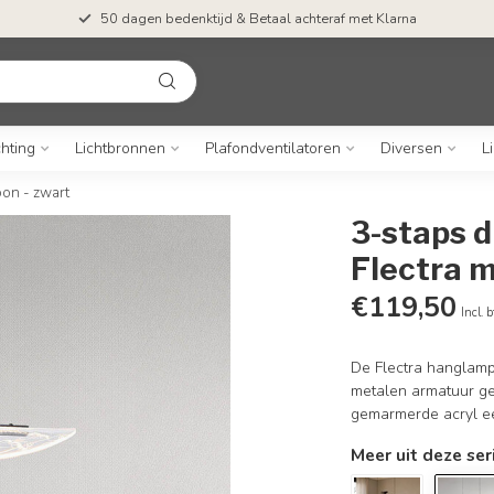
50 dagen bedenktijd & Betaal achteraf met Klarna
chting
Lichtbronnen
Plafondventilatoren
Diversen
L
on - zwart
3-staps 
Flectra 
€119,50
Incl. 
De Flectra hanglamp
metalen armatuur gee
gemarmerde acryl ee
Meer uit deze ser