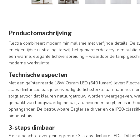
Productomschrijving
Flectra combineert modern minimalisme met verfijnde details. De 
en eigentijdse uitstraling, terwijl het gemarmerde acryl een subtiel
een warme, elegante lichtverspreiding – waardoor de lamp geschikt
moderne werkruimte.
Technische aspecten
Met een geïntegreerde 18W Osram LED (640 lumen) levert Flectra s
staps dimfunctie pas je eenvoudig de lichtsterkte aan naar het 
zorgt ervoor dat kleuren natuurgetrouw worden weergegeven, wat
gemaakt van hoogwaardig metaal, aluminium en acryl, en is in hoo
ophangsnoer. De betrouwbare Eaglerise driver en de IP20-classific
binnenshuis.
3-staps dimbaar
Flecta beschikt over geïntegreerde 3-staps dimbare LEDs. Dit bete