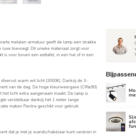
zwarte metalen armatuur geeft de lamp een strakke
e luxe toevoegt. Dit unieke materiaal zorgt voor
 is voor boven een eettafel, in een hal of in een
Bijpassen
feervol warm wit licht (3000K). Dankzij de 3-
moment van de dag. De hoge kleurweergave (CRI≥90)
Mod
 het licht extra aangenaam maakt. De lamp is
met
gte verstelbaar dankzij het 1 meter lange
atie maken Flectra geschikt voor gebruik
Sli
af
fun
kent dat je met je wandschakelaar kunt variëren in