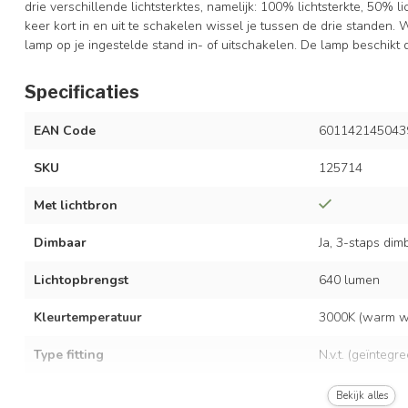
drie verschillende lichtsterktes, namelijk: 100% lichtsterkte, 50% 
keer kort in en uit te schakelen wissel je tussen de drie standen. 
lamp op je ingestelde stand in- of uitschakelen. De lamp beschikt
Specificaties
EAN Code
601142145043
SKU
125714
Met lichtbron
Dimbaar
Ja, 3-staps dim
Lichtopbrengst
640 lumen
Kleurtemperatuur
3000K (warm wi
Type fitting
N.v.t. (geïntegr
LED vermogen
Max. 18 watt
Bekijk alles