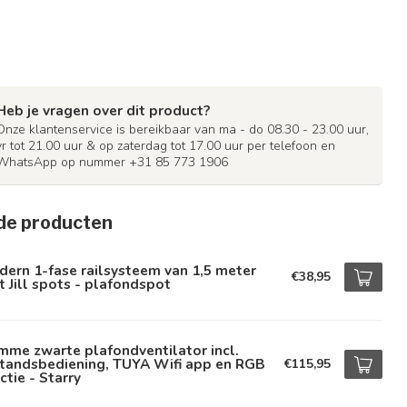
Heb je vragen over dit product?
Onze klantenservice is bereikbaar van ma - do 08.30 - 23.00 uur,
vr tot 21.00 uur & op zaterdag tot 17.00 uur per telefoon en
WhatsApp op nummer +31 85 773 1906
de producten
ern 1-fase railsysteem van 1,5 meter
€38,95
 Jill spots - plafondspot
mme zwarte plafondventilator incl.
standsbediening, TUYA Wifi app en RGB
€115,95
ctie - Starry