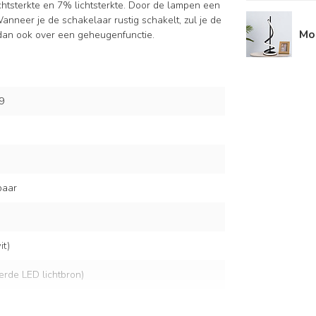
lichtsterkte en 7% lichtsterkte. Door de lampen een
Wanneer je de schakelaar rustig schakelt, zul je de
Mo
 dan ook over een geheugenfunctie.
9
baar
t)
eerde LED lichtbron)