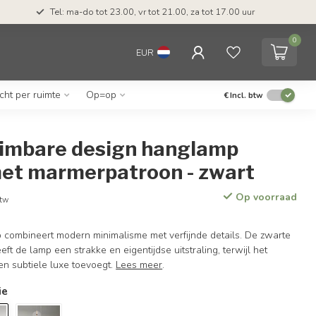
Tel: ma-do tot 23.00, vr tot 21.00, za tot 17.00 uur
0
EUR
icht per ruimte
Op=op
€
Incl. btw
dimbare design hanglamp
met marmerpatroon - zwart
Op voorraad
btw
 combineert modern minimalisme met verfijnde details. De zwarte
ft de lamp een strakke en eigentijdse uitstraling, terwijl het
n subtiele luxe toevoegt.
Lees meer
.
ie