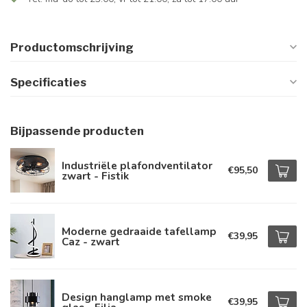
Productomschrijving
Specificaties
Bijpassende producten
Industriële plafondventilator
€95,50
zwart - Fistik
Moderne gedraaide tafellamp
€39,95
Caz - zwart
Design hanglamp met smoke
€39,95