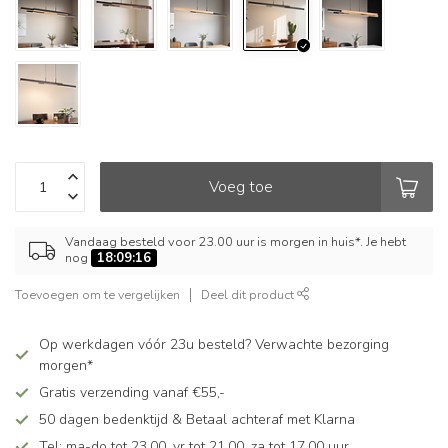
Voeg toe
Vandaag besteld voor 23.00 uur is morgen in huis*. Je hebt
nog
18:09:16
Toevoegen om te vergelijken
Deel dit product
Op werkdagen vóór 23u besteld? Verwachte bezorging
morgen*
Gratis verzending vanaf €55,-
50 dagen bedenktijd & Betaal achteraf met Klarna
Tel: ma-do tot 23.00, vr tot 21.00, za tot 17.00 uur