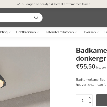
50 dagen bedenktijd & Betaal achteraf met Klarna
chting
Lichtbronnen
Plafondventilatoren
Diversen
L
Badkamer
donkergri
€55,50
Incl. btw
Badkamerlamp Bodi is
het verlichten van 