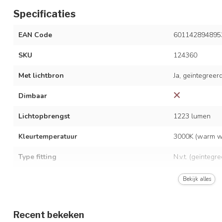
Specificaties
EAN Code
601142894895
SKU
124360
Met lichtbron
Ja, geïntegreer
Dimbaar
Lichtopbrengst
1223 lumen
Kleurtemperatuur
3000K (warm wi
Type fitting
N.v.t. (geïntegr
LED vermogen
20W
Bekijk alles
Spanning
110V-240V
Recent bekeken
Kleur armatuur
Donkergrijs