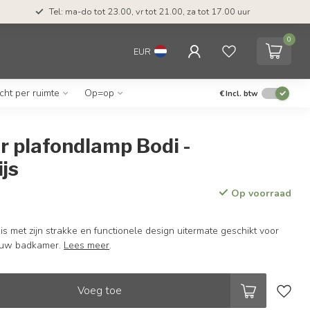
Tel: ma-do tot 23.00, vr tot 21.00, za tot 17.00 uur
0
EUR
icht per ruimte
Op=op
€
Incl. btw
 plafondlamp Bodi -
js
Op voorraad
 met zijn strakke en functionele design uitermate geschikt voor
jouw badkamer.
Lees meer
.
Voeg toe