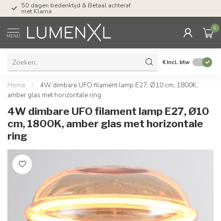
af
Tel: ma-do tot 23.00, vr tot 21.00, za tot
17.00 uur
0
MENU
€
Incl. btw
Home
/
4W dimbare UFO filament lamp E27, Ø10 cm, 1800K,
amber glas met horizontale ring
4W dimbare UFO filament lamp E27, Ø10
cm, 1800K, amber glas met horizontale
ring