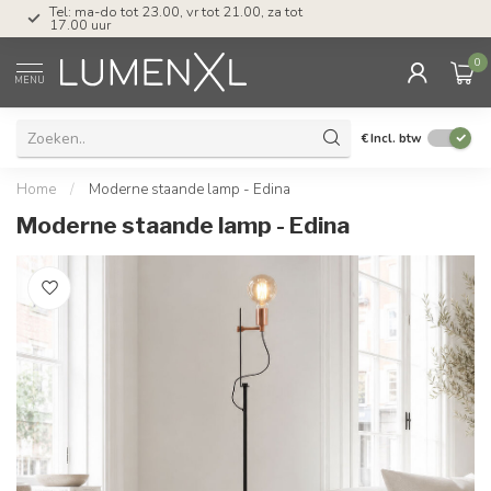
Tel: ma-do tot 23.00, vr tot 21.00, za tot
17.00 uur
0
MENU
€
Incl. btw
Home
/
Moderne staande lamp - Edina
Moderne staande lamp - Edina