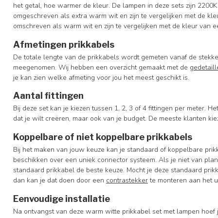
het getal, hoe warmer de kleur. De lampen in deze sets zijn 220
omgeschreven als extra warm wit en zijn te vergelijken met de k
omschreven als warm wit en zijn te vergelijken met de kleur van 
Afmetingen prikkabels
De totale lengte van de prikkabels wordt gemeten vanaf de stekker 
meegenomen. Wij hebben een overzicht gemaakt met de
gedetail
je kan zien welke afmeting voor jou het meest geschikt is.
Aantal fittingen
Bij deze set kan je kiezen tussen 1, 2, 3 of 4 fittingen per meter. Het
dat je wilt creëren, maar ook van je budget. De meeste klanten kiez
Koppelbare of niet koppelbare prikkabels
Bij het maken van jouw keuze kan je standaard of koppelbare prik
beschikken over een uniek connector systeem. Als je niet van plan
standaard prikkabel de beste keuze. Mocht je deze standaard prik
dan kan je dat doen door een
contrastekker
te monteren aan het ui
Eenvoudige installatie
Na ontvangst van deze warm witte prikkabel set met lampen hoef je