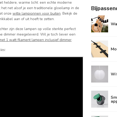
et heldere, warme licht: een echte moderne
Bijpassen
t het net alsof je een traditionele gloeilamp in de
met onze
witte lampionnen voor buiten
. Bekijk de
ikkabel aan of uit hoeft te zetten.
Wa
hter zijn deze lampen op volle sterkte perfect
e dimmer meegeleverd. Wil je toch liever een
 met 1 watt filament lampen inclusief dimmer
.
Mo
ies:
Wit
Sma
ap