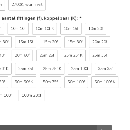
m
2700K, warm wit
 aantal fittingen (f), koppelbaar (K):
*
f
10m 10f
10m 10f K
10m 15f
10m 20f
m 30f
15m 15f
15m 20f
15m 30f
20m 20f
40f
20m 60f
25m 25f
25m 25f K
25m 35f
50f K
25m 75f
25m 75f K
25m 100f
35m 35f
50f
50m 50f K
50m 75f
50m 100f
50m 100f K
m 100f
100m 200f