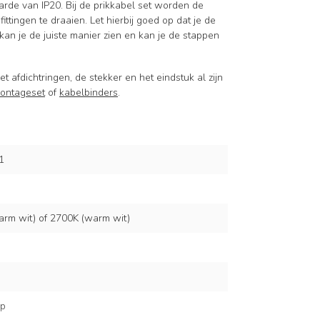
e van IP20. Bij de prikkabel set worden de
ittingen te draaien. Let hierbij goed op dat je de
kan je de juiste manier zien en kan je de stappen
et afdichtringen, de stekker en het eindstuk al zijn
ontageset
of
kabelbinders
.
1
arm wit) of 2700K (warm wit)
mp