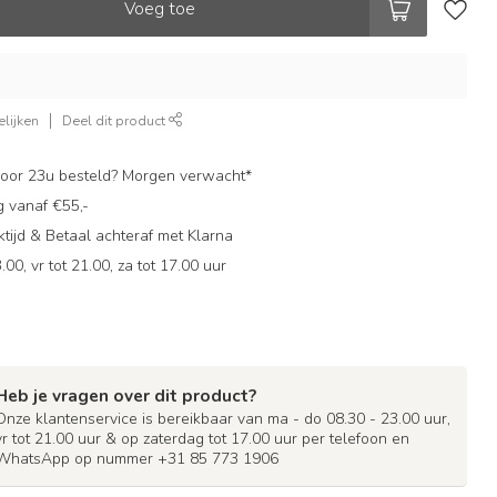
Voeg toe
lijken
Deel dit product
oor 23u besteld? Morgen verwacht*
g vanaf €55,-
ijd & Betaal achteraf met Klarna
.00, vr tot 21.00, za tot 17.00 uur
Heb je vragen over dit product?
Onze klantenservice is bereikbaar van ma - do 08.30 - 23.00 uur,
vr tot 21.00 uur & op zaterdag tot 17.00 uur per telefoon en
WhatsApp op nummer +31 85 773 1906