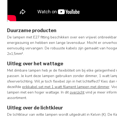
Duurzame producten
De lampen met E27 fitting beschikken over een vrijwel onbreekba
energiezuinig en hebben een lange levensduur. Mocht er onverhoo
eenvoudig vervangen. De robuuste kabels zijn gemaakt van hoog
2x1,5mm².
Uitleg over het wattage
Met dimbare lampen heb je de flexibiliteit om bij elke gelegenheid
passen. Je kunt deze lampen gebruiken zonder dimmer, 1 watt lamp
sfeerverlichting. Wil je toch flexibel zijn in het lichteffect? Kies da
dezelfde
prikkabel set met 1 watt filament lampen met dimmer
. Vo
lampen met een hoger wattage. In dit
overzicht
vind je meer inform
assortiment.
Uitleg over de lichtkleur
De lichtkleur van witte lampen wordt uitgedrukt in Kelvin (K). De K