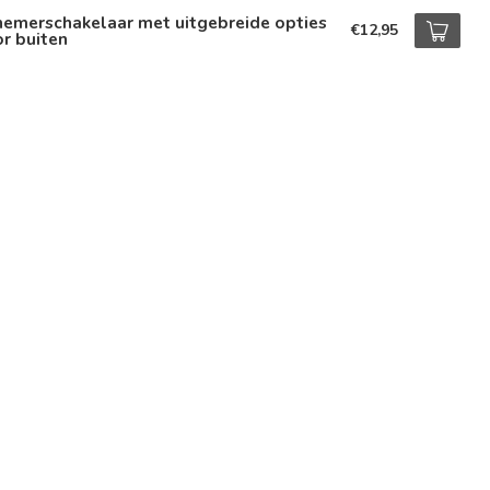
hemerschakelaar met uitgebreide opties
€12,95
r buiten