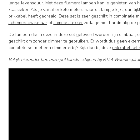
lange levensduur. Met deze filament lampen kan je genieten van h
klassieker. Als je vanaf enkele meters naar dit lampje kijkt, dan lijk
prikkabel heeft gedraaid. Deze set is zeer geschikt in combinatie 
schemerschakelaar
of
slimme stekker
zodat je niet handmatig de pr
De lampen die in deze in deze set geleverd worden zijn dimbaar, ec
geschikt om zonder dimmer te gebruiken. Er wordt dus
geen
extern
complete set met een dimmer erbij? Kijk dan bij deze
prikkabel set
Bekijk hieronder hoe onze prikkabels schijnen bij RTL4 Wooninspirat