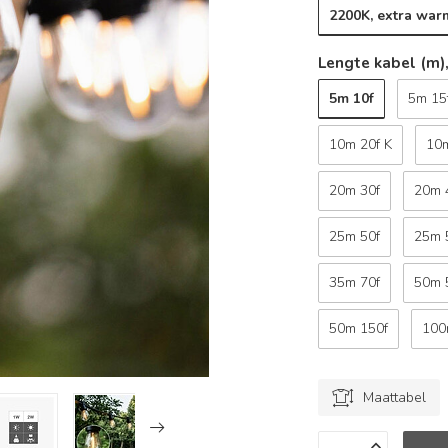
2200K, extra war
Lengte kabel (m),
5m 10f
5m 15
10m 20f K
10
20m 30f
20m 
25m 50f
25m 
35m 70f
50m 
50m 150f
100
Maattabel