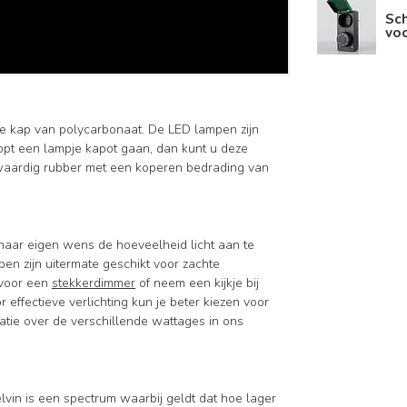
Sc
voo
re kap van polycarbonaat. De LED lampen zijn
pt een lampje kapot gaan, dan kunt u deze
waardig rubber met een koperen bedrading van
 naar eigen wens de hoeveelheid licht aan te
en zijn uitermate geschikt voor zachte
n voor een
stekkerdimmer
of neem een kijkje bij
or effectieve verlichting kun je beter kiezen voor
atie over de verschillende wattages in ons
elvin is een spectrum waarbij geldt dat hoe lager