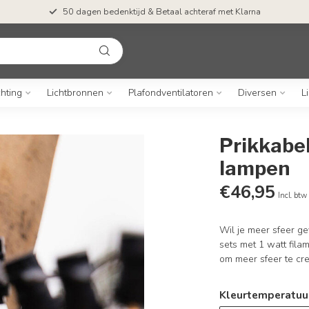
50 dagen bedenktijd & Betaal achteraf met Klarna
chting
Lichtbronnen
Plafondventilatoren
Diversen
L
Prikkabel
lampen
€46,95
Incl. btw
Wil je meer sfeer g
sets met 1 watt fila
om meer sfeer te cr
Kleurtemperatuur