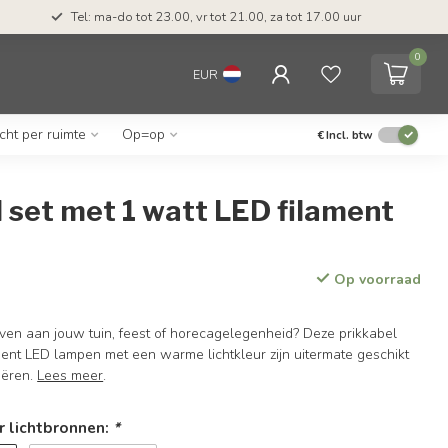
Tel: ma-do tot 23.00, vr tot 21.00, za tot 17.00 uur
0
EUR
icht per ruimte
Op=op
€
Incl. btw
 set met 1 watt LED filament
Op voorraad
even aan jouw tuin, feest of horecagelegenheid? Deze prikkabel
ment LED lampen met een warme lichtkleur zijn uitermate geschikt
eëren.
Lees meer
.
 lichtbronnen:
*