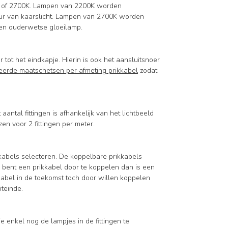
0K of 2700K. Lampen van 2200K worden
leur van kaarslicht. Lampen van 2700K worden
een ouderwetse gloeilamp.
tot het eindkapje. Hierin is ook het aansluitsnoer
leerde maatschetsen per afmeting prikkabel
zodat
 aantal fittingen is afhankelijk van het lichtbeeld
en voor 2 fittingen per meter.
kabels selecteren. De koppelbare prikkabels
 bent een prikkabel door te koppelen dan is een
kabel in de toekomst toch door willen koppelen
teinde.
 enkel nog de lampjes in de fittingen te