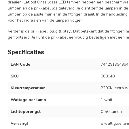
draaien.
Let op!
Onze losse LED lampen hebben een beschermwaard
lampen en de prikkabel los geleverd. Je dient zelf de lampen in de f
lampen op de juiste manier in de fittingen draait. In de
handleiding
voor het indraaien van de lampen volgen.
Verder is de prikkabel ‘plug & play’. Dat betekent dat de fittingen m
gemonteerd. Je kunt de prikkabel eenvoudig bevestigen met een
m
Specificaties
EAN Code
744291994994
SKU
900048
Kleurtemperatuur
2200K (extra w
Wattage per lamp
1 watt
Lichtopbrengst
0-50 lumen
Vervangt
8 watt gloeila