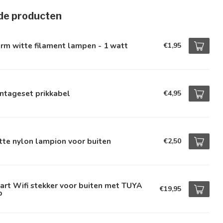
de producten
rm witte filament lampen - 1 watt
€1,95
ntageset prikkabel
€4,95
te nylon lampion voor buiten
€2,50
rt Wifi stekker voor buiten met TUYA
€19,95
p