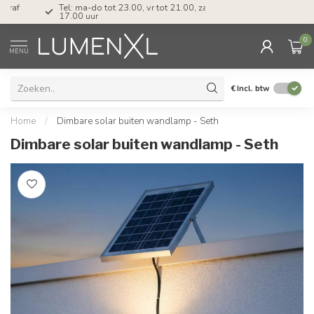
Tel: ma-do tot 23.00, vr tot 21.00, za tot
17.00 uur
0
MENU
€
Incl. btw
Home
/
Dimbare solar buiten wandlamp - Seth
Dimbare solar buiten wandlamp - Seth