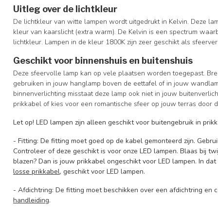
Uitleg over de lichtkleur
De lichtkleur van witte lampen wordt uitgedrukt in Kelvin. Deze la
kleur van kaarslicht (extra warm). De Kelvin is een spectrum waarb
lichtkleur. Lampen in de kleur 1800K zijn zeer geschikt als sfeerver
Geschikt voor binnenshuis en buitenshuis
Deze sfeervolle lamp kan op vele plaatsen worden toegepast. Bren
gebruiken in jouw hanglamp boven de eettafel of in jouw wandlam
binnenverlichting misstaat deze lamp ook niet in jouw buitenverlic
prikkabel of kies voor een romantische sfeer op jouw terras doo
Let op!
LED lampen zijn alleen geschikt voor buitengebruik in pri
- Fitting: De fitting moet goed op de kabel gemonteerd zijn. Gebru
Controleer of deze geschikt is voor onze LED lampen. Blaas bij twij
blazen? Dan is jouw prikkabel ongeschikt voor LED lampen. In da
losse prikkabel
, geschikt voor LED lampen.
- Afdichtring: De fitting moet beschikken over een afdichtring en
handleiding
.