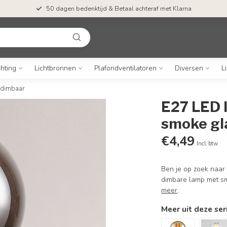
50 dagen bedenktijd & Betaal achteraf met Klarna
chting
Lichtbronnen
Plafondventilatoren
Diversen
L
 dimbaar
E27 LED 
smoke gl
€4,49
Incl. btw
Ben je op zoek naar 
dimbare lamp met smo
meer
.
Meer uit deze ser