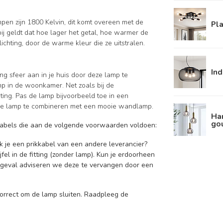
mpen zijn 1800 Kelvin, dit komt overeen met de
Pl
ij geldt dat hoe lager het getal, hoe warmer de
lichting, door de warme kleur die ze uitstralen.
Ind
g sfeer aan in je huis door deze lamp te
p in de woonkamer. Net zoals bij de
hting. Pas de lamp bijvoorbeeld toe in een
r de lamp te combineren met een mooie wandlamp.
Ha
go
kkabels die aan de volgende voorwaarden voldoen:
ik je een prikkabel van een andere leverancier?
fel in de fitting (zonder lamp). Kun je erdoorheen
t geval adviseren we deze te vervangen door een
 correct om de lamp sluiten. Raadpleeg de