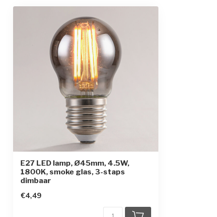
Afmetingen
Ø4,5 x 7,8 cm
Beschermingsgraad
IP20 (buiten te
Opwarmtijd
Direct vol licht
E27 LED lamp, Ø45mm, 4.5W,
1800K, smoke glas, 3-staps
dimbaar
€4,49