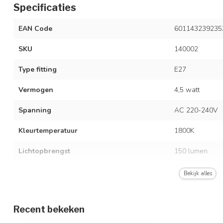
Specificaties
EAN Code
601143239235
SKU
140002
Type fitting
E27
Vermogen
4,5 watt
Spanning
AC 220-240V
Kleurtemperatuur
1800K
Lichtopbrengst
150 lumen
Kleur
Smoke glas
Bekijk alles
Dimbaar
Ja, 3-staps dim
Recent bekeken
Vergelijkingswaarde
40 watt gloeil