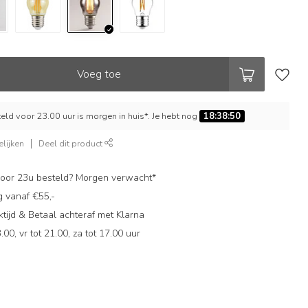
Voeg toe
ld voor 23.00 uur is morgen in huis*. Je hebt nog
18:38:49
lijken
Deel dit product
oor 23u besteld? Morgen verwacht*
g vanaf €55,-
ijd & Betaal achteraf met Klarna
.00, vr tot 21.00, za tot 17.00 uur