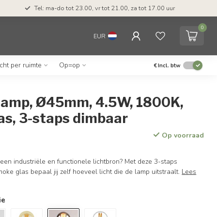
Tel: ma-do tot 23.00, vr tot 21.00, za tot 17.00 uur
0
EUR
icht per ruimte
Op=op
€
Incl. btw
lamp, Ø45mm, 4.5W, 1800K,
as, 3-staps dimbaar
Op voorraad
een industriële en functionele lichtbron? Met deze 3-staps
ke glas bepaal jij zelf hoeveel licht die de lamp uitstraalt.
Lees
ie