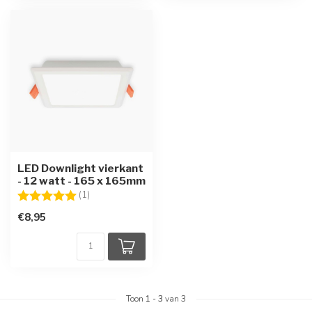
LED Downlight vierkant
- 12 watt - 165 x 165mm
Beoordeling:
5.0 uit 5 sterren
(1)
€8,95
Toon
1
-
3
van 3