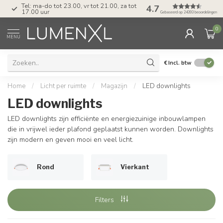
Tel: ma-do tot 23.00, vr tot 21.00, za tot
4.7
17.00 uur
Gebaseerd op 24393 beoordelingen
0
MENU
€
Incl. btw
Home
/
Licht per ruimte
/
Magazijn
/
LED downlights
LED downlights
LED downlights zijn efficiënte en energiezuinige inbouwlampen
die in vrijwel ieder plafond geplaatst kunnen worden. Downlights
zijn modern en geven mooi en veel licht.
Rond
Vierkant
Filters