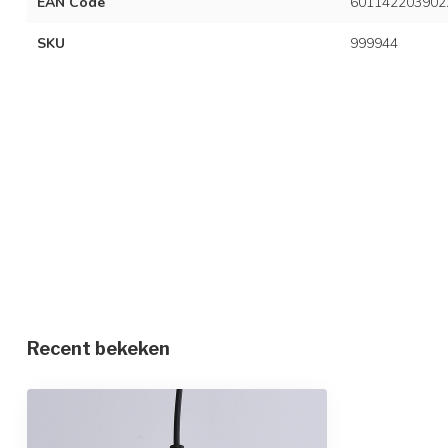
EAN Code
601142203902
SKU
999944
Recent bekeken