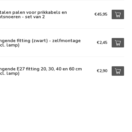
alen palen voor prikkabels en
€45,95
htsnoeren - set van 2
gende fitting (zwart) - zelfmontage
€2,45
cl. lamp)
gende E27 fitting 20, 30, 40 en 60 cm
€2,90
cl. lamp)