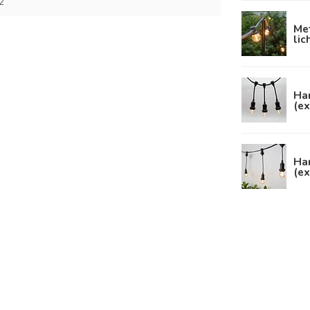
2
Met
lic
Han
(ex
Han
(ex