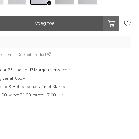
Voeg toe
lijken
Deel dit product
oor 23u besteld? Morgen verwacht*
g vanaf €55,-
ijd & Betaal achteraf met Klarna
.00, vr tot 21.00, za tot 17.00 uur