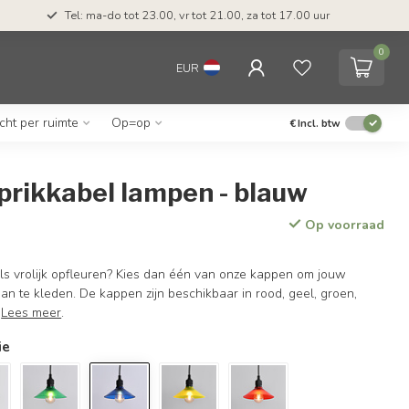
Tel: ma-do tot 23.00, vr tot 21.00, za tot 17.00 uur
0
EUR
icht per ruimte
Op=op
€
Incl. btw
prikkabel lampen - blauw
Op voorraad
els vrolijk opfleuren? Kies dan één van onze kappen om jouw
 aan te kleden. De kappen zijn beschikbaar in rood, geel, groen,
.
Lees meer
.
ie