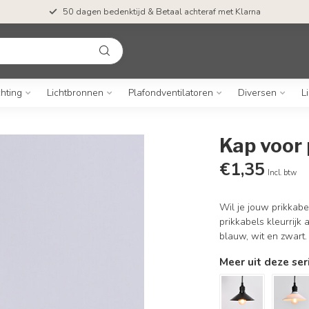
50 dagen bedenktijd & Betaal achteraf met Klarna
chting
Lichtbronnen
Plafondventilatoren
Diversen
L
Kap voor 
€1,35
Incl. btw
Wil je jouw prikkab
prikkabels kleurrijk
blauw, wit en zwart
Meer uit deze ser