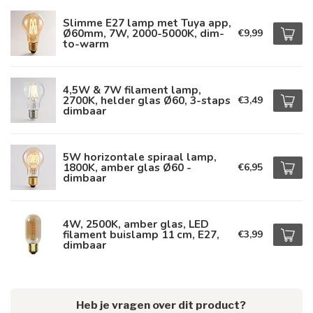
Slimme E27 lamp met Tuya app,
Ø60mm, 7W, 2000-5000K, dim-
€9,99
to-warm
4,5W & 7W filament lamp,
2700K, helder glas Ø60, 3-staps
€3,49
dimbaar
5W horizontale spiraal lamp,
1800K, amber glas Ø60 -
€6,95
dimbaar
4W, 2500K, amber glas, LED
filament buislamp 11 cm, E27,
€3,99
dimbaar
Heb je vragen over dit product?