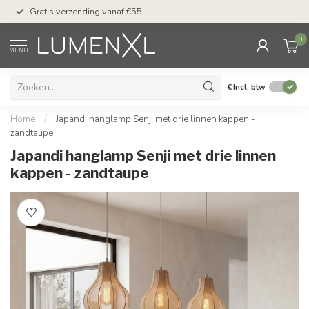
50 dagen bedenktijd &
Gratis verzending vanaf €55,-
met Klarna
0
MENU
€
Incl. btw
Home
/
Japandi hanglamp Senji met drie linnen kappen -
zandtaupe
Japandi hanglamp Senji met drie linnen
kappen - zandtaupe