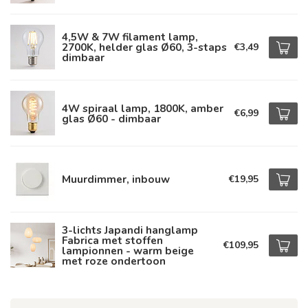
4,5W & 7W filament lamp,
2700K, helder glas Ø60, 3-staps
€3,49
dimbaar
4W spiraal lamp, 1800K, amber
€6,99
glas Ø60 - dimbaar
Muurdimmer, inbouw
€19,95
3-lichts Japandi hanglamp
Fabrica met stoffen
€109,95
lampionnen - warm beige
met roze ondertoon