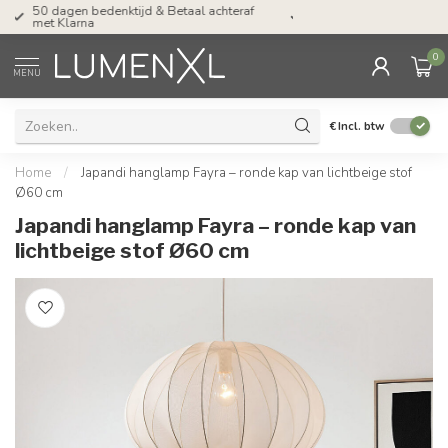
Tel: ma-do tot 23.00, vr tot 21.00, za tot
17.00 uur
0
MENU
€
Incl. btw
Home
/
Japandi hanglamp Fayra – ronde kap van lichtbeige stof
Ø60 cm
Japandi hanglamp Fayra – ronde kap van
lichtbeige stof Ø60 cm