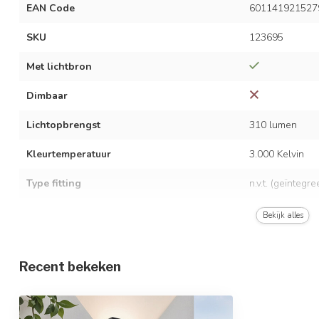
EAN Code
601141921527
SKU
123695
Met lichtbron
Dimbaar
Lichtopbrengst
310 lumen
Kleurtemperatuur
3.000 Kelvin
Type fitting
n.v.t. (geïntegr
LED vermogen
11 watt
Bekijk alles
Spanning
AC 220-240 Vo
Recent bekeken
Frequentie
50/60 Hz
Stralingshoek
360°