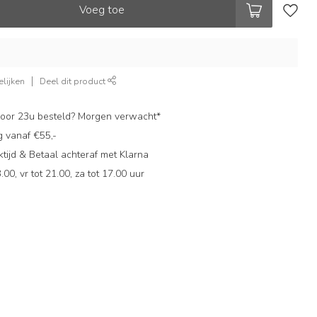
Voeg toe
lijken
Deel dit product
oor 23u besteld? Morgen verwacht*
g vanaf €55,-
ijd & Betaal achteraf met Klarna
.00, vr tot 21.00, za tot 17.00 uur