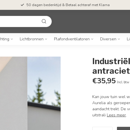
50 dagen bedenktijd & Betaal achteraf met Klarna
chting
Lichtbronnen
Plafondventilatoren
Diversen
L
Industrië
antracie
€35,95
Incl. btw
Kan jouw tuin wel w
Aurelia als geroepe
aandacht trekt. De v
uitstrali
Lees meer
.