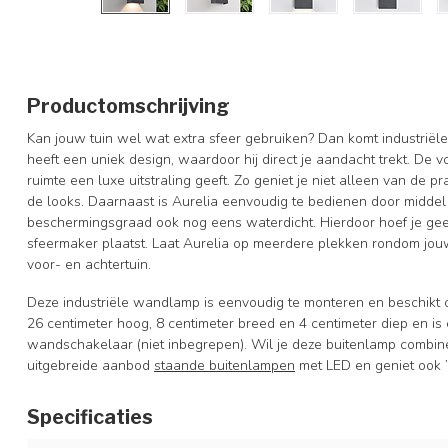
Productomschrijving
Kan jouw tuin wel wat extra sfeer gebruiken? Dan komt industri
heeft een uniek design, waardoor hij direct je aandacht trekt. De 
ruimte een luxe uitstraling geeft. Zo geniet je niet alleen van de
de looks. Daarnaast is Aurelia eenvoudig te bedienen door midd
beschermingsgraad ook nog eens waterdicht. Hierdoor hoef je ge
sfeermaker plaatst. Laat Aurelia op meerdere plekken rondom jou
voor- en achtertuin.
Deze industriële wandlamp is eenvoudig te monteren en beschikt o
26 centimeter hoog, 8 centimeter breed en 4 centimeter diep en i
wandschakelaar (niet inbegrepen). Wil je deze buitenlamp combine
uitgebreide aanbod
staande buitenlampen
met LED en geniet ook ’
Specificaties