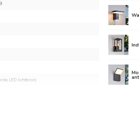
9
Wa
Ind
Mo
ant
eerde LED lichtbron)
lt