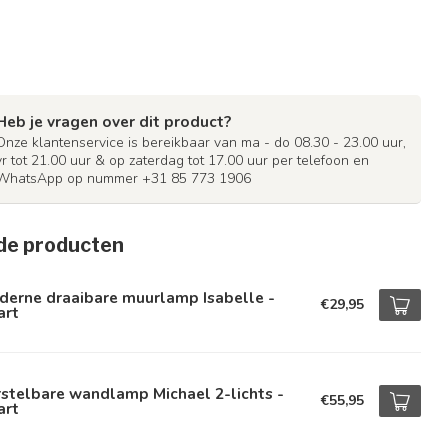
Heb je vragen over dit product?
Onze klantenservice is bereikbaar van ma - do 08.30 - 23.00 uur,
vr tot 21.00 uur & op zaterdag tot 17.00 uur per telefoon en
WhatsApp op nummer +31 85 773 1906
de producten
derne draaibare muurlamp Isabelle -
€29,95
art
stelbare wandlamp Michael 2-lichts -
€55,95
art