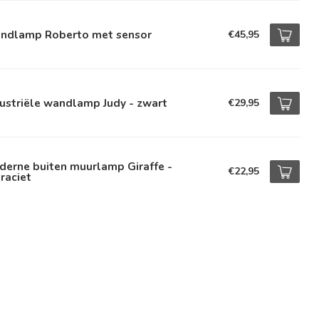
ndlamp Roberto met sensor
€45,95
ustriële wandlamp Judy - zwart
€29,95
derne buiten muurlamp Giraffe -
€22,95
raciet