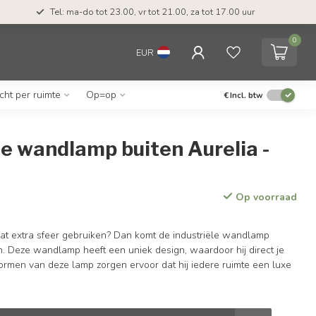
Tel: ma-do tot 23.00, vr tot 21.00, za tot 17.00 uur
0
EUR
icht per ruimte
Op=op
€
Incl. btw
le wandlamp buiten Aurelia -
t
Op voorraad
at extra sfeer gebruiken? Dan komt de industriële wandlamp
n. Deze wandlamp heeft een uniek design, waardoor hij direct je
ormen van deze lamp zorgen ervoor dat hij iedere ruimte een luxe