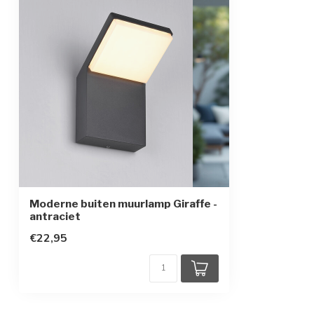
Gemiddelde levensduur
30.000 uur
Energie-efficiëntieklasse
A+
Kleur armatuur
antraciet
Materiaal
aluminium en p
Afmetingen
16,5 x 10,1 x 1
Beschermingsgraad
IP54
Beschermingsklasse
1
Moderne buiten muurlamp Giraffe -
antraciet
€22,95