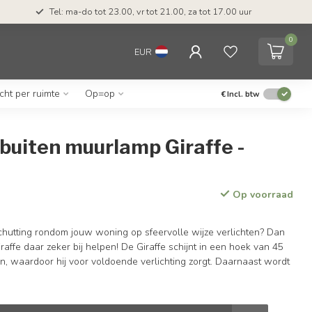
Tel: ma-do tot 23.00, vr tot 21.00, za tot 17.00 uur
0
EUR
icht per ruimte
Op=op
€
Incl. btw
buiten muurlamp Giraffe -
t
Op voorraad
schutting rondom jouw woning op sfeervolle wijze verlichten? Dan
ffe daar zeker bij helpen! De Giraffe schijnt in een hoek van 45
, waardoor hij voor voldoende verlichting zorgt. Daarnaast wordt