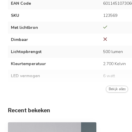
EAN Code
601145107306
SKU
123569
Met lichtbron
Dimbaar
Lichtopbrengst
500 lumen
Kleurtemperatuur
2.700 Kelvin
LED vermogen
6 watt
Spanning
AC 220-240 Vo
Bekijk alles
Frequentie
50/60 Hz
Recent bekeken
Stralingshoek
109°
Opwarmtijd
direct vol licht