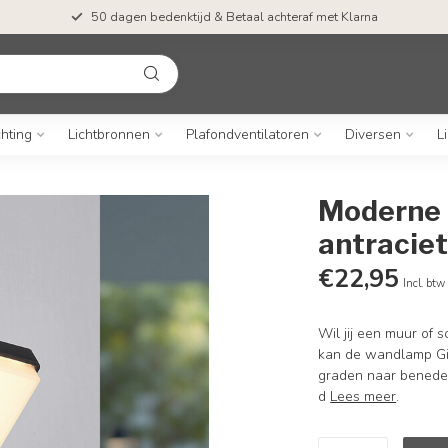
50 dagen bedenktijd & Betaal achteraf met Klarna
chting
Lichtbronnen
Plafondventilatoren
Diversen
L
Moderne 
antracie
€22,95
Incl. btw
Wil jij een muur of 
kan de wandlamp Gira
graden naar beneden
d
Lees meer
.