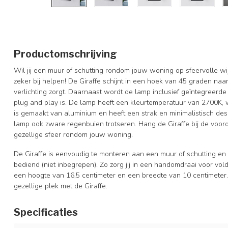
Productomschrijving
Wil jij een muur of schutting rondom jouw woning op sfeervolle w
zeker bij helpen! De Giraffe schijnt in een hoek van 45 graden na
verlichting zorgt. Daarnaast wordt de lamp inclusief geïntegreerde
plug and play is. De lamp heeft een kleurtemperatuur van 2700K, 
is gemaakt van aluminium en heeft een strak en minimalistisch des
lamp ook zware regenbuien trotseren. Hang de Giraffe bij de voor
gezellige sfeer rondom jouw woning.
De Giraffe is eenvoudig te monteren aan een muur of schutting 
bediend (niet inbegrepen). Zo zorg jij in een handomdraai voor v
een hoogte van 16,5 centimeter en een breedte van 10 centimeter. M
gezellige plek met de Giraffe.
Specificaties