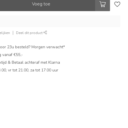
Voeg toe
lijken
Deel dit product
oor 23u besteld? Morgen verwacht*
g vanaf €55,-
ijd & Betaal achteraf met Klarna
.00, vr tot 21.00, za tot 17.00 uur