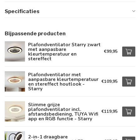
Specificaties
Bijpassende producten
Plafondventilator Starry zwart
met aanpasbare
€99,95
kleurtemperatuur en
stereffect
Plafondventilator met
aanpasbare kleurtemperatuur
€109,95
en stereffect houtlook -
Starry
Slimme grijze
plafondventilator incl.
€119,95
afstandsbediening, TUYA Wifi
app en RGB functie - Starry
2-in-1 draagbare