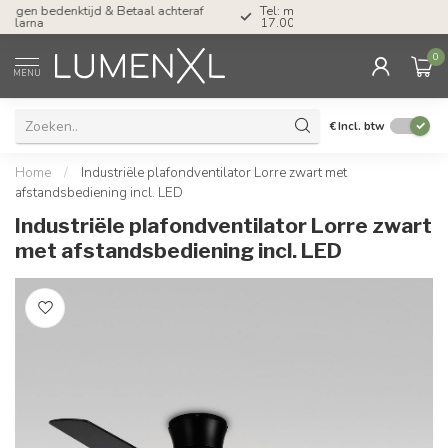
Tel: ma-do tot 23.00, vr tot 21.00, za tot
17.00 uur
0
MENU
€
Incl. btw
Home
/
Industriële plafondventilator Lorre zwart met
afstandsbediening incl. LED
Industriële plafondventilator Lorre zwart
met afstandsbediening incl. LED