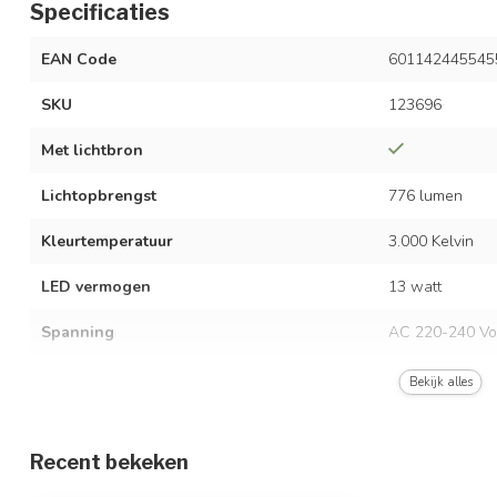
Specificaties
EAN Code
601142445545
SKU
123696
Met lichtbron
Lichtopbrengst
776 lumen
Kleurtemperatuur
3.000 Kelvin
LED vermogen
13 watt
Spanning
AC 220-240 Vo
Frequentie
50/60 Hz
Bekijk alles
Stralingshoek
255°
Recent bekeken
Opwarmtijd
direct vol licht