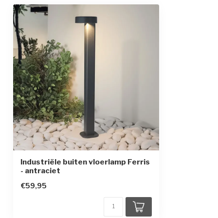
Gemiddelde levensduur
30.000 uur
Energie-efficiëntieklasse
A
Kleur armatuur
antraciet
Materiaal
aluminium
Afmetingen
19,5 x 14 x 80 
Beschermingsgraad
IP65
Beschermingsklasse
1
Industriële buiten vloerlamp Ferris
- antraciet
€59,95