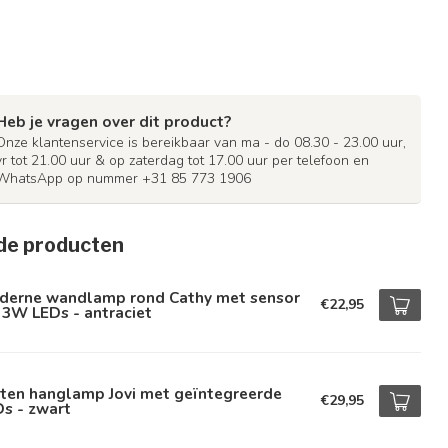
Heb je vragen over dit product?
Onze klantenservice is bereikbaar van ma - do 08.30 - 23.00 uur,
vr tot 21.00 uur & op zaterdag tot 17.00 uur per telefoon en
WhatsApp op nummer +31 85 773 1906
de producten
derne wandlamp rond Cathy met sensor
€22,95
 3W LEDs - antraciet
iten hanglamp Jovi met geïntegreerde
€29,95
s - zwart