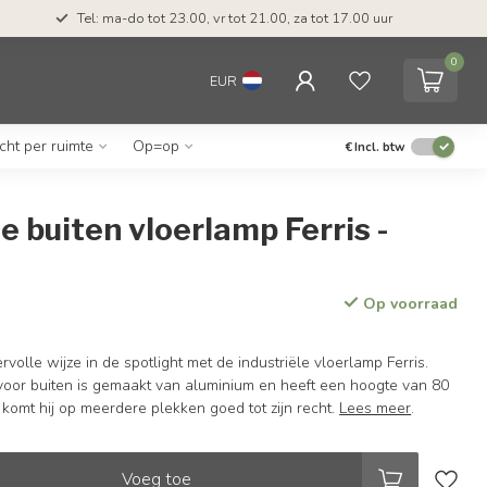
Tel: ma-do tot 23.00, vr tot 21.00, za tot 17.00 uur
0
EUR
icht per ruimte
Op=op
€
Incl. btw
le buiten vloerlamp Ferris -
t
Op voorraad
rvolle wijze in de spotlight met de industriële vloerlamp Ferris.
oor buiten is gemaakt van aluminium en heeft een hoogte van 80
 komt hij op meerdere plekken goed tot zijn recht.
Lees meer
.
Voeg toe