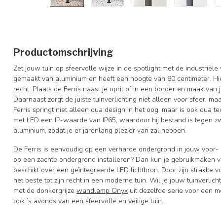
Productomschrijving
Zet jouw tuin op sfeervolle wijze in de spotlight met de industriël
gemaakt van aluminium en heeft een hoogte van 80 centimeter. Hie
recht. Plaats de Ferris naast je oprit of in een border en maak van
Daarnaast zorgt de juiste tuinverlichting niet alleen voor sfeer, 
Ferris springt niet alleen qua design in het oog, maar is ook qua 
met LED een IP-waarde van IP65, waardoor hij bestand is tegen z
aluminium, zodat je er jarenlang plezier van zal hebben.
De Ferris is eenvoudig op een verharde ondergrond in jouw voor- of 
op een zachte ondergrond installeren? Dan kun je gebruikmaken 
beschikt over een geïntegreerde LED lichtbron. Door zijn strakke vo
het beste tot zijn recht in een moderne tuin. Wil je jouw tuinverl
met de donkergrijze
wandlamp Onyx
uit dezelfde serie voor een m
ook ’s avonds van een sfeervolle en veilige tuin.