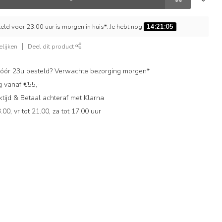
ld voor 23.00 uur is morgen in huis*. Je hebt nog
14:21:05
lijken
Deel dit product
ór 23u besteld? Verwachte bezorging morgen*
g vanaf €55,-
ijd & Betaal achteraf met Klarna
.00, vr tot 21.00, za tot 17.00 uur