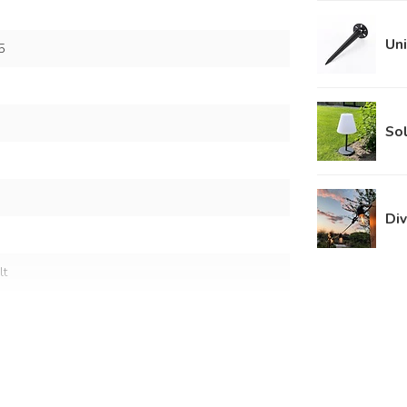
Uni
5
Sol
Div
lt