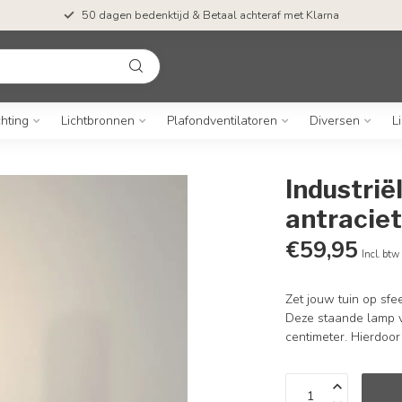
50 dagen bedenktijd & Betaal achteraf met Klarna
chting
Lichtbronnen
Plafondventilatoren
Diversen
L
Industrië
antracie
€59,95
Incl. btw
Zet jouw tuin op sfee
Deze staande lamp v
centimeter. Hierdoor