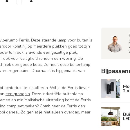
e vloerlamp Ferris. Deze staande lamp voor buiten is
rdoor komt hij op meerdere plekken goed tot zijn
 jouw tuin ook ’s avonds een gezellige plek.
maar ook voor veiligheid rondom een woning. De
techniek een goede keus. Zo heeft deze buitenlamp
Bijpassen
ware regenbuien. Daarnaast is hij gemaakt van
Mo
achtertuin te installeren. Wil je de Ferris liever
2 x
van
een grondpin
. Deze industriële buitenlamp
rmen en minimalistische uitstraling komt de Ferris
ichting compleet maken? Combineer de Ferris dan
ooi geheel. Zo geniet je niet alleen overdag, maar
Bu
LED