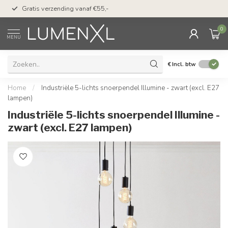
50 dagen bedenktijd &
Gratis verzending vanaf €55,-
met Klarna
0
MENU
€
Incl. btw
Home
/
Industriële 5-lichts snoerpendel Illumine - zwart (excl. E27
lampen)
Industriële 5-lichts snoerpendel Illumine -
zwart (excl. E27 lampen)