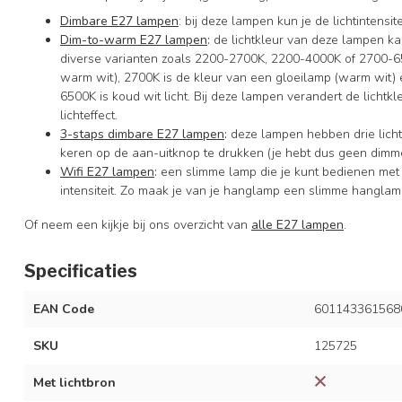
Dimbare E27 lampen
: bij deze lampen kun je de lichtintens
Dim-to-warm E27 lampen
:
de lichtkleur van deze lampen ka
diverse varianten zoals 2200-2700K, 2200-4000K of 2700-650
warm wit), 2700K is de kleur van een gloeilamp (warm wit) en
6500K is koud wit licht. Bij deze lampen verandert de lichtkleur
lichteffect.
3-staps dimbare E27 lampen
:
deze lampen hebben drie licht
keren op de aan-uitknop te drukken (je hebt dus geen dimme
Wifi E27 lampen
:
een slimme lamp die je kunt bedienen met
intensiteit. Zo maak je van je hanglamp een slimme hanglam
Of neem een kijkje bij ons overzicht van
alle E27 lampen
.
Specificaties
EAN Code
601143361568
SKU
125725
Met lichtbron