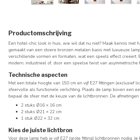
Productomschrijving
Een hotel-chic look in huis, wie wil dat nu niet? Maak kennis met
gemaakt van een stoere bronzen metalen basis met luxueuze lamp
verschillende vormen en formaten, wat een speels effect creëert. 
modern, industrieel of, door een speelse twist van asymmetrische
Technische aspecten
Met een totale hoogte van 150 cm en vijf E27 fittingen (exclusief l
sfeervolle als functionele verlichting. Plaats de lamp boven een ee
bepaal de sfeer met de keuze van de lichtbronnen. De afmetingen va
2 stuks Ø16 × 16 cm
2 stuks Ø21 × 22 cm
1 stuk Ø22 × 32 cm
Kies de juiste lichtbron
Voor deze lamp heb je vijf E27 (grote fitting) lichtbronnen nodig. Je 