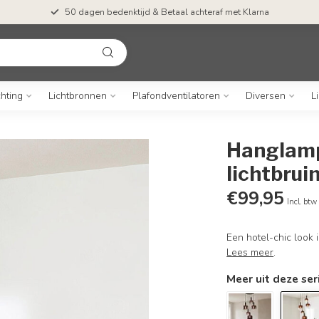
50 dagen bedenktijd & Betaal achteraf met Klarna
chting
Lichtbronnen
Plafondventilatoren
Diversen
L
Hanglamp
lichtbruin
€99,95
Incl. btw
Een hotel-chic look 
Lees meer
.
Meer uit deze ser