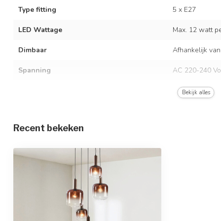
Type fitting
5 x E27
LED Wattage
Max. 12 watt per
Dimbaar
Afhankelijk van
Spanning
AC 220-240 Vo
Frequentie
50/60 Hz
Bekijk alles
Kleur armatuur
Brons met brui
Recent bekeken
Materiaal
Metaal en licht
Afmetingen
58 x 53 x 150 
In hoogte verstelbaar
Beschermingsgraad
IP20
Beschermingsklasse
1