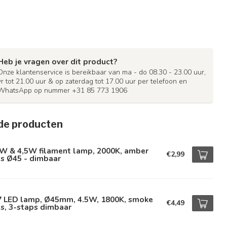
Heb je vragen over dit product?
Onze klantenservice is bereikbaar van ma - do 08.30 - 23.00 uur,
vr tot 21.00 uur & op zaterdag tot 17.00 uur per telefoon en
WhatsApp op nummer +31 85 773 1906
de producten
5W & 4,5W filament lamp, 2000K, amber
€2,99
s Ø45 - dimbaar
7 LED lamp, Ø45mm, 4.5W, 1800K, smoke
€4,49
s, 3-staps dimbaar