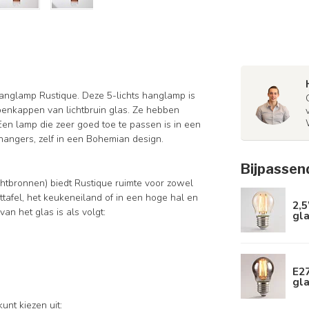
 hanglamp Rustique. Deze 5-lichts hanglamp is
enkappen van lichtbruin glas. Ze hebben
Een lamp die zeer goed toe te passen is in een
 hangers, zelf in een Bohemian design.
Bijpassen
ichtbronnen) biedt Rustique ruimte voor zowel
ttafel, het keukeneiland of in een hoge hal en
2,
n het glas is als volgt:
gla
E2
gla
kunt kiezen uit: