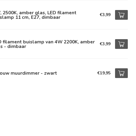
 2500K, amber glas, LED filament
€3,99
slamp 11 cm, E27, dimbaar
D filament buislamp van 4W 2200K, amber
€3,99
s - dimbaar
bouw muurdimmer - zwart
€19,95