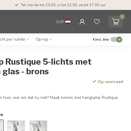
Tel: ma-do tot 23.00, vr tot 21.00, za tot 17.00 uur
0
EUR
icht per ruimte
Op=op
€
Incl. btw
 Rustique 5-lichts met
 glas - brons
Op voorraad
in huis, wie wil dat nu niet? Maak kennis met hanglamp Rustique.
ie