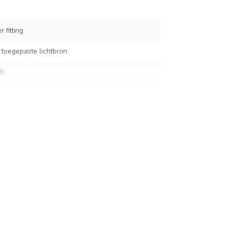
 fitting
 toegepaste lichtbron
lt
nglas
bruin glas
cm