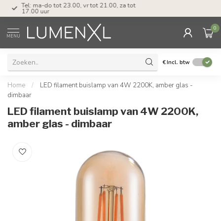
Tel: ma-do tot 23.00, vr tot 21.00, za tot
17.00 uur
0
MENU
€
Incl. btw
Home
/
LED filament buislamp van 4W 2200K, amber glas -
dimbaar
LED filament buislamp van 4W 2200K,
amber glas - dimbaar