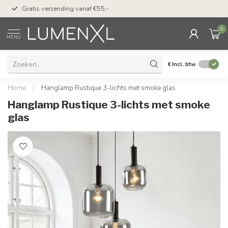
50 dagen bedenktijd &
Gratis verzending vanaf €55,-
met Klarna
0
MENU
€
Incl. btw
Home
/
Hanglamp Rustique 3-lichts met smoke glas
Hanglamp Rustique 3-lichts met smoke
glas