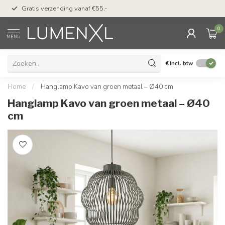
50 dagen bedenktijd &
Gratis verzending vanaf €55,-
met Klarna
0
MENU
€
Incl. btw
Home
/
Hanglamp Kavo van groen metaal – Ø40 cm
Hanglamp Kavo van groen metaal – Ø40
cm