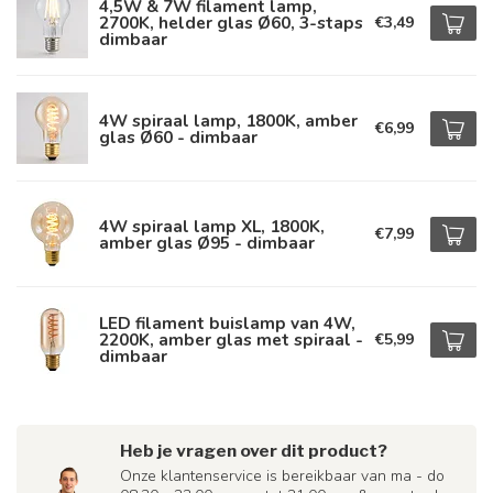
4,5W & 7W filament lamp,
2700K, helder glas Ø60, 3-staps
€3,49
dimbaar
4W spiraal lamp, 1800K, amber
€6,99
glas Ø60 - dimbaar
4W spiraal lamp XL, 1800K,
€7,99
amber glas Ø95 - dimbaar
LED filament buislamp van 4W,
2200K, amber glas met spiraal -
€5,99
dimbaar
Heb je vragen over dit product?
Onze klantenservice is bereikbaar van ma - do