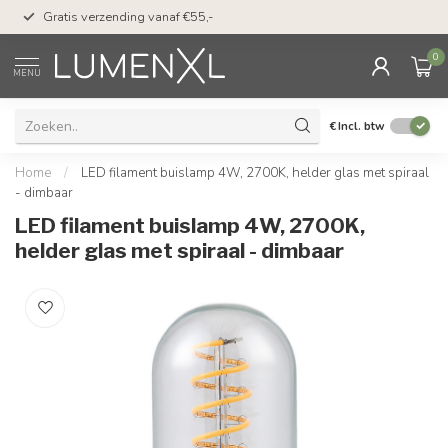
50 dagen bedenktijd &
Gratis verzending vanaf €55,-
met Klarna
0
MENU
€
Incl. btw
Home
/
LED filament buislamp 4W, 2700K, helder glas met spiraal
- dimbaar
LED filament buislamp 4W, 2700K,
helder glas met spiraal - dimbaar