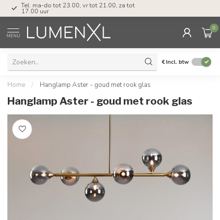
Tel: ma-do tot 23.00, vr tot 21.00, za tot
17.00 uur
0
MENU
€
Incl. btw
Home
/
Hanglamp Aster - goud met rook glas
Hanglamp Aster - goud met rook glas