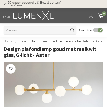
Tel: ma-do tot 23.00, vr tot 21.00, za tot
17.00 uur
0
MENU
€
Incl. btw
Home
/
Design plafondlamp goud met melkwit glas, 6-licht - Aster
Design plafondlamp goud met melkwit
glas, 6-licht - Aster