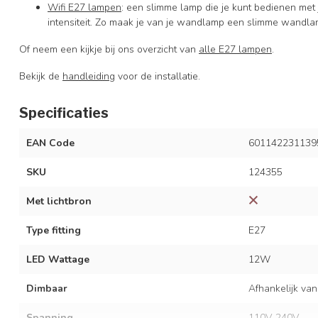
Wifi E27 lampen
: een slimme lamp die je kunt bedienen met
intensiteit. Zo maak je van je wandlamp een slimme wandla
Of neem een kijkje bij ons overzicht van
alle E27 lampen
.
Bekijk de
handleiding
voor de installatie.
Specificaties
EAN Code
601142231139
SKU
124355
Met lichtbron
Type fitting
E27
LED Wattage
12W
Dimbaar
Afhankelijk van
Spanning
110V-240V