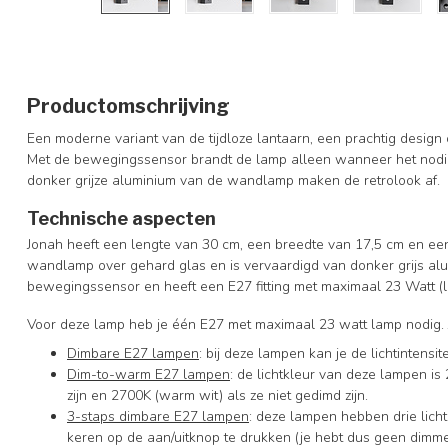
Productomschrijving
Een moderne variant van de tijdloze lantaarn, een prachtig design o
Met de bewegingssensor brandt de lamp alleen wanneer het nodig i
donker grijze aluminium van de wandlamp maken de retrolook af.
Technische aspecten
Jonah heeft een lengte van 30 cm, een breedte van 17,5 cm en ee
wandlamp over gehard glas en is vervaardigd van donker grijs al
bewegingssensor en heeft een E27 fitting met maximaal 23 Watt (l
Voor deze lamp heb je één E27 met maximaal 23 watt lamp nodig. J
Dimbare E27 lampen
: bij deze lampen kan je de lichtintens
Dim-to-warm E27 lampen
: de lichtkleur van deze lampen is 
zijn en 2700K (warm wit) als ze niet gedimd zijn.
3-staps dimbare E27 lampen
: deze lampen hebben drie lich
keren op de aan/uitknop te drukken (je hebt dus geen dimme