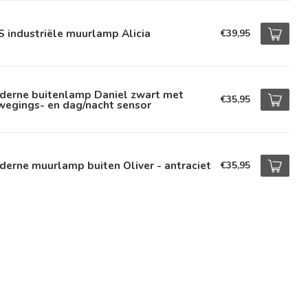
 industriële muurlamp Alicia
€39,95
derne buitenlamp Daniel zwart met
€35,95
wegings- en dag/nacht sensor
erne muurlamp buiten Oliver - antraciet
€35,95