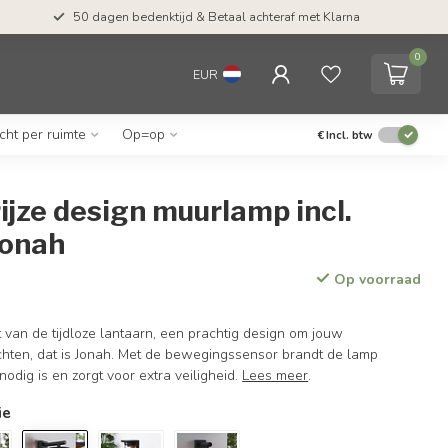
50 dagen bedenktijd & Betaal achteraf met Klarna
0
EUR
icht per ruimte
Op=op
€
Incl. btw
jze design muurlamp incl.
Jonah
Op voorraad
van de tijdloze lantaarn, een prachtig design om jouw
ichten, dat is Jonah. Met de bewegingssensor brandt de lamp
odig is en zorgt voor extra veiligheid.
Lees meer
.
ie