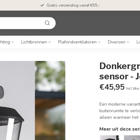
Gratis verzending vanaf €55,-
chting
Lichtbronnen
Plafondventilatoren
Diversen
L
Donkergri
sensor - 
€45,95
Incl. btw
Een moderne variant 
buitenruimte te verl
alleen wanneer het n
Meer uit deze ser