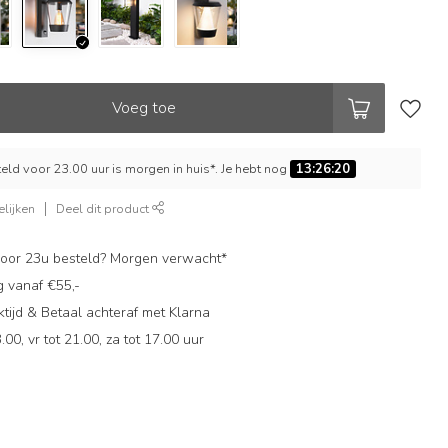
Voeg toe
ld voor 23.00 uur is morgen in huis*. Je hebt nog
13:26:19
lijken
Deel dit product
oor 23u besteld? Morgen verwacht*
g vanaf €55,-
ijd & Betaal achteraf met Klarna
.00, vr tot 21.00, za tot 17.00 uur