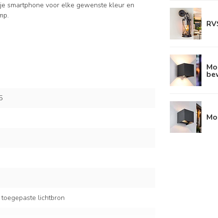
 je smartphone voor elke gewenste kleur en
mp.
RVS
Mo
be
5
Mod
 toegepaste lichtbron