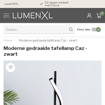
50 dagen bedenktijd & Betaal achteraf
Tel: ma-do tot 23.00, v
met Klarna
17.00 uur
0
MENU
€
Incl. btw
Home
/
Moderne gedraaide tafellamp Caz - zwart
Moderne gedraaide tafellamp Caz -
zwart