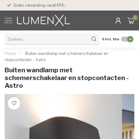
50 dagen bedenktijd &
Gratis verzending vanaf €55,-
met Klarna
0
MENU
€
Incl. btw
Home
/
Buiten wandlamp met schemerschakelaar en
stopcontacten - Astro
Buiten wandlamp met
schemerschakelaar en stopcontacten -
Astro