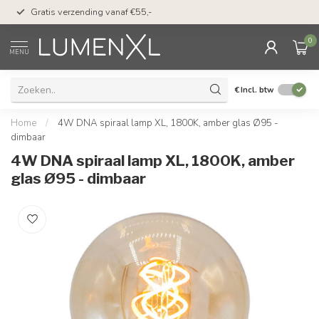
50 dagen bedenktijd &
Gratis verzending vanaf €55,-
met Klarna
0
MENU
€
Incl. btw
Home
/
4W DNA spiraal lamp XL, 1800K, amber glas Ø95 -
dimbaar
4W DNA spiraal lamp XL, 1800K, amber
glas Ø95 - dimbaar