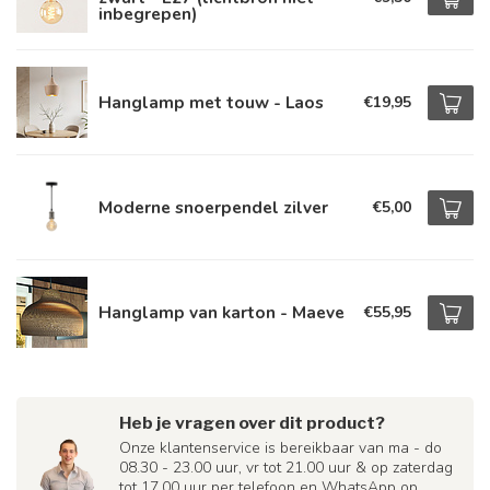
inbegrepen)
Hanglamp met touw - Laos
€19,95
Moderne snoerpendel zilver
€5,00
Hanglamp van karton - Maeve
€55,95
Heb je vragen over dit product?
Onze klantenservice is bereikbaar van ma - do
08.30 - 23.00 uur, vr tot 21.00 uur & op zaterdag
tot 17.00 uur per telefoon en WhatsApp op