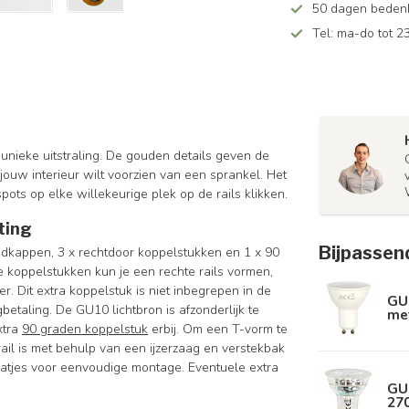
50 dagen bedenkt
Tel: ma-do tot 23
 unieke uitstraling. De gouden details geven de
jouw interieur wilt voorzien van een sprankel. Het
pots op elke willekeurige plek op de rails klikken.
ting
Bijpassen
eindkappen, 3 x rechtdoor koppelstukken en 1 x 90
 koppelstukken kun je een rechte rails vormen,
. Dit extra koppelstuk is niet inbegrepen in de
GU
betaling. De GU10 lichtbron is afzonderlijk te
met
xtra
90 graden koppelstuk
erbij. Om een T-vorm te
ail is met behulp van een ijzerzaag en verstekbak
aatjes voor eenvoudige montage. Eventuele extra
GU
270