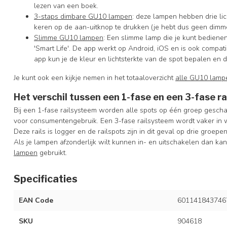
lezen van een boek.
3-staps dimbare GU10 lampen
: deze lampen hebben drie li
keren op de aan-uitknop te drukken (je hebt dus geen dimme
Slimme GU10 lampen
: Een slimme lamp die je kunt bedienen
'Smart Life'. De app werkt op Android, iOS en is ook comp
app kun je de kleur en lichtsterkte van de spot bepalen en 
Je kunt ook een kijkje nemen in het totaaloverzicht
alle GU10 lamp
Het verschil tussen een 1-fase en een 3-fase r
Bij een 1-fase railsysteem worden alle spots op één groep geschak
voor consumentengebruik. Een 3-fase railsysteem wordt vaker in w
Deze rails is logger en de railspots zijn in dit geval op drie groepe
Als je lampen afzonderlijk wilt kunnen in- en uitschakelen dan kan
lampen
gebruikt.
Specificaties
EAN Code
601141843746
SKU
904618