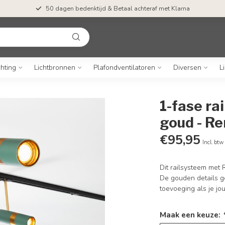
50 dagen bedenktijd & Betaal achteraf met Klarna
chting
Lichtbronnen
Plafondventilatoren
Diversen
L
1-fase ra
goud - R
€95,95
Incl. btw
Dit railsysteem met 
De gouden details g
toevoeging als je jo
Maak een keuze: