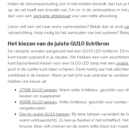
Indien de stroomaansluiting zich in het midden bevindt, dan kun je
op, de rail heeft een breedte van 3,4 cm. Is de centraaldoos in het
dan voor een
vierkante afdekplaat
voor een nette afwerking.
Liever zelf een set naar wens samenstellen? Bekijk dan al onze
ra
railverlichting. Hulp nodig bij het aansluiten van het systeem? Beki
Het kiezen van de juiste GU10 lichtbron
De railspots worden aangevuld met een GU10 LED lichtbron. Dit he
kunt kiezen passend in je situatie. We hebben een ruim assortiment
kunt bijvoorbeeld kiezen voor een GU10 LED lamp met een
smalle
punt in de ruimte kunt laten schijnen. Denk hierbij aan het uitlich
werkblad in de keuken. Wens je het licht wat centraler te verdele
hebben we keuze uit:
2700K GU10 lampen
: Warm witte lichtkleur, geschikt voor
keuken en slaapkamer.
4000K GU10 lampen
: Witte lichtkleur, geschikt voor ruimte
vergaderzalen.
Dim-to-warm GU10 lampen
: Bij deze lampen verandert de l
warm wit/kaarslicht). Zo ben je flexibel in het lichteffect. 
knusse sfeer wilt creëren en de warm witte kleur kan naast s