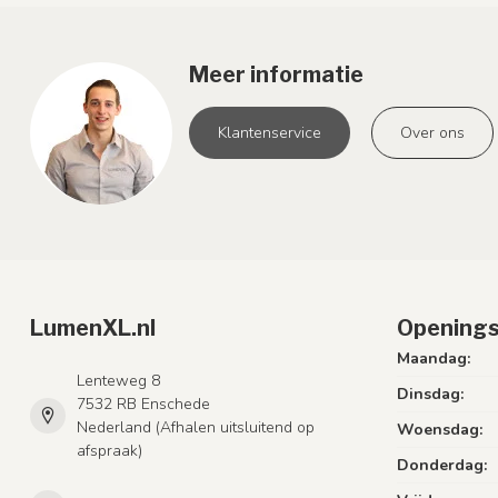
Meer informatie
Klantenservice
Over ons
LumenXL.nl
Openings
Maandag:
Lenteweg 8
Dinsdag:
7532 RB Enschede
Nederland (Afhalen uitsluitend op
Woensdag:
afspraak)
Donderdag: