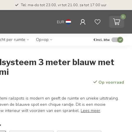
Tel: ma-do tot 23.00, vr tot 21.00, za tot 17.00 uur
0
EUR
icht per ruimte
Op=op
€
Incl. btw
ilsysteem 3 meter blauw met
emi
Op voorraad
Remi railspots is modern en geeft de ruimte en unieke uitstraling.
even de blauwe spot een chique randje. Dit is een mooie
uw interieur wilt voorzien van een sprankel.
Lees meer
.
*