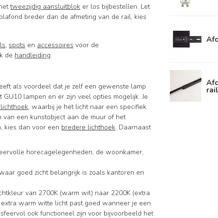
 het
tweezijdig aansluitblok
er los bijbestellen. Let
 plafond breder dan de afmeting van de rail, kies
Afd
ils
,
spots
en
accessoires
voor de
jk de
handleiding
.
Afd
eft als voordeel dat je zelf een gewenste lamp
rai
 GU10 lampen en er zijn veel opties mogelijk. Je
 lichthoek
, waarbij je het licht naar een specifiek
ten van een kunstobject aan de muur of het
n, kies dan voor een
bredere lichthoek
. Daarnaast
 sfeervolle horecagelegenheden, de woonkamer,
s waar goed zicht belangrijk is zoals kantoren en
ichtkleur van 2700K (warm wit) naar 2200K (extra
Het extra warm witte licht past goed wanneer je een
feervol ook functioneel zijn voor bijvoorbeeld het