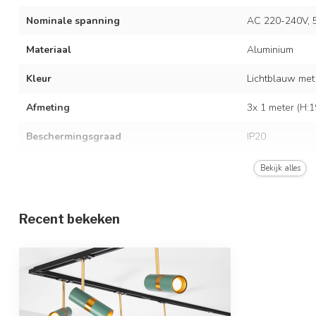
Nominale spanning
AC 220-240V, 
Materiaal
Aluminium
Kleur
Lichtblauw met
Afmeting
3x 1 meter (H:
Beschermingsgraad
IP20
Met lichtbron
Bekijk alles
Type fitting
GU10
Recent bekeken