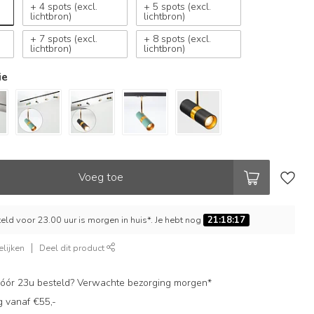
+ 4 spots (excl.
+ 5 spots (excl.
lichtbron)
lichtbron)
+ 7 spots (excl.
+ 8 spots (excl.
lichtbron)
lichtbron)
ie
Voeg toe
ld voor 23.00 uur is morgen in huis*. Je hebt nog
21:18:16
lijken
Deel dit product
ór 23u besteld? Verwachte bezorging morgen*
g vanaf €55,-