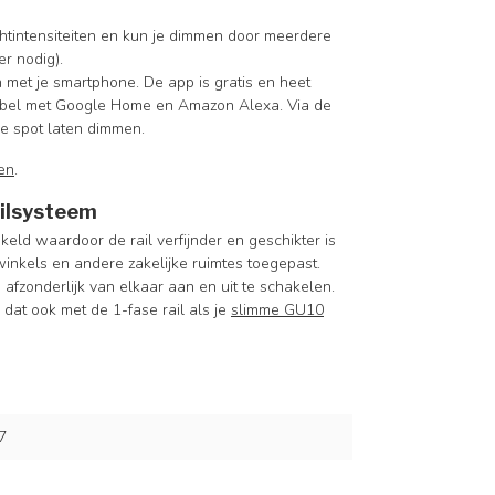
chtintensiteiten en kun je dimmen door meerdere
r nodig).
 met je smartphone. De app is gratis en heet
atibel met Google Home en Amazon Alexa. Via de
de spot laten dimmen.
en
.
ailsysteem
eld waardoor de rail verfijnder en geschikter is
inkels en andere zakelijke ruimtes toegepast.
n afzonderlijk van elkaar aan en uit te schakelen.
 dat ook met de 1-fase rail als je
slimme GU10
7