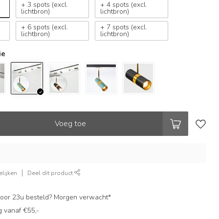
+ 3 spots (excl.
+ 4 spots (excl.
lichtbron)
lichtbron)
+ 6 spots (excl.
+ 7 spots (excl.
lichtbron)
lichtbron)
ie
Voeg toe
lijken
Deel dit product
oor 23u besteld? Morgen verwacht*
g vanaf €55,-