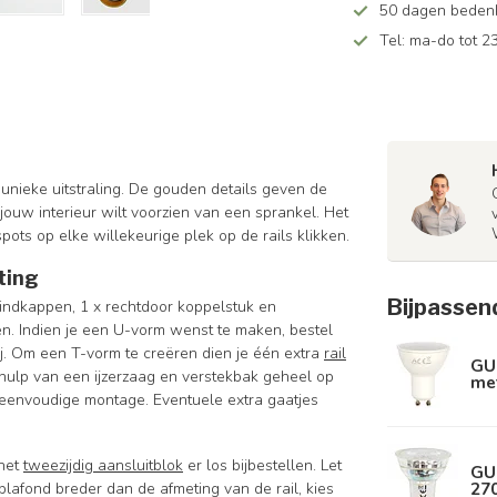
50 dagen bedenkt
Tel: ma-do tot 23
 unieke uitstraling. De gouden details geven de
jouw interieur wilt voorzien van een sprankel. Het
pots op elke willekeurige plek op de rails klikken.
ting
Bijpassen
indkappen
, 1 x rechtdoor koppelstuk en
len. Indien je een U-vorm wenst te maken, bestel
j. Om een T-vorm te creëren dien je één extra
rail
GU
ehulp van een ijzerzaag en verstekbak geheel op
met
 eenvoudige montage. Eventuele extra gaatjes
 het
tweezijdig aansluitblok
er los bijbestellen. Let
GU
270
 plafond breder dan de afmeting van de rail, kies