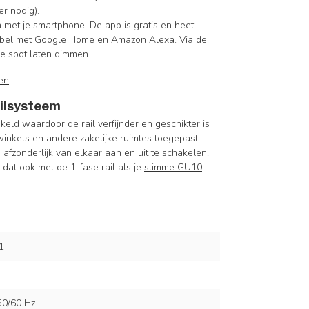
r nodig).
 met je smartphone. De app is gratis en heet
atibel met Google Home en Amazon Alexa. Via de
de spot laten dimmen.
en
.
ailsysteem
eld waardoor de rail verfijnder en geschikter is
inkels en andere zakelijke ruimtes toegepast.
n afzonderlijk van elkaar aan en uit te schakelen.
 dat ook met de 1-fase rail als je
slimme GU10
1
50/60 Hz