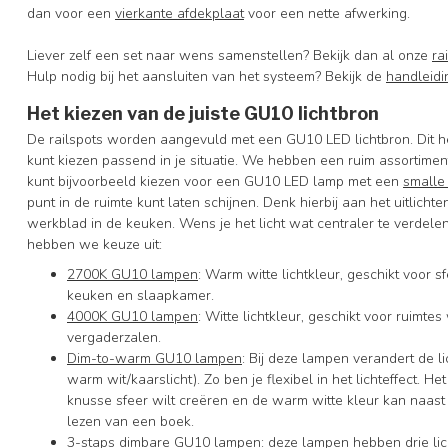
dan voor een
vierkante afdekplaat
voor een nette afwerking.
Liever zelf een set naar wens samenstellen? Bekijk dan al onze
ra
Hulp nodig bij het aansluiten van het systeem? Bekijk de
handleidi
Het kiezen van de juiste GU10 lichtbron
De railspots worden aangevuld met een GU10 LED lichtbron. Dit he
kunt kiezen passend in je situatie. We hebben een ruim assortiment
kunt bijvoorbeeld kiezen voor een GU10 LED lamp met een
smalle
punt in de ruimte kunt laten schijnen. Denk hierbij aan het uitlich
werkblad in de keuken. Wens je het licht wat centraler te verdele
hebben we keuze uit:
2700K GU10 lampen
: Warm witte lichtkleur, geschikt voor
keuken en slaapkamer.
4000K GU10 lampen
: Witte lichtkleur, geschikt voor ruimte
vergaderzalen.
Dim-to-warm GU10 lampen
: Bij deze lampen verandert de l
warm wit/kaarslicht). Zo ben je flexibel in het lichteffect. 
knusse sfeer wilt creëren en de warm witte kleur kan naast s
lezen van een boek.
3-staps dimbare GU10 lampen
: deze lampen hebben drie li