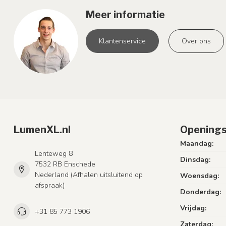
Meer informatie
Klantenservice
Over ons
LumenXL.nl
Openings
Maandag:
Lenteweg 8
Dinsdag:
7532 RB Enschede
Nederland (Afhalen uitsluitend op
Woensdag:
afspraak)
Donderdag:
Vrijdag:
+31 85 773 1906
Zaterdag: