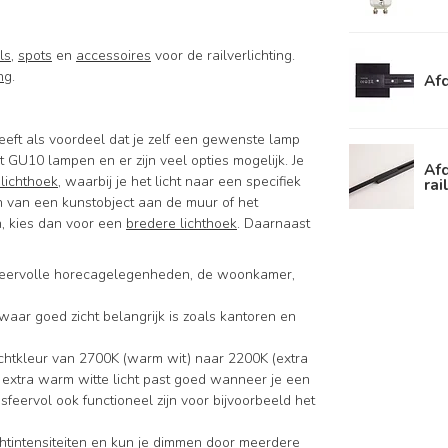
ils
,
spots
en
accessoires
voor de railverlichting.
ng
.
Afd
eft als voordeel dat je zelf een gewenste lamp
 GU10 lampen en er zijn veel opties mogelijk. Je
Afd
 lichthoek
, waarbij je het licht naar een specifiek
rai
ten van een kunstobject aan de muur of het
n, kies dan voor een
bredere lichthoek
. Daarnaast
 sfeervolle horecagelegenheden, de woonkamer,
s waar goed zicht belangrijk is zoals kantoren en
ichtkleur van 2700K (warm wit) naar 2200K (extra
Het extra warm witte licht past goed wanneer je een
feervol ook functioneel zijn voor bijvoorbeeld het
chtintensiteiten en kun je dimmen door meerdere