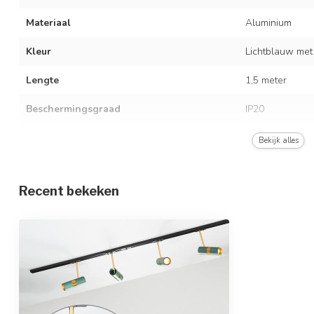
Materiaal
Aluminium
Kleur
Lichtblauw met
Lengte
1,5 meter
Beschermingsgraad
IP20
Met lichtbron
Bekijk alles
Type fitting
GU10
Recent bekeken