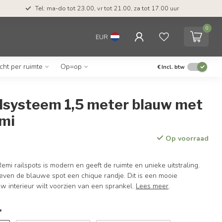
Tel: ma-do tot 23.00, vr tot 21.00, za tot 17.00 uur
0
EUR
icht per ruimte
Op=op
€
Incl. btw
ilsysteem 1,5 meter blauw met
emi
Op voorraad
Remi railspots is modern en geeft de ruimte en unieke uitstraling.
even de blauwe spot een chique randje. Dit is een mooie
uw interieur wilt voorzien van een sprankel.
Lees meer
.
*