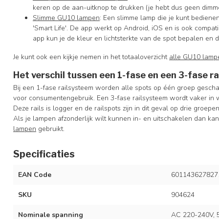
keren op de aan-uitknop te drukken (je hebt dus geen dimme
Slimme GU10 lampen
: Een slimme lamp die je kunt bedienen
'Smart Life'. De app werkt op Android, iOS en is ook comp
app kun je de kleur en lichtsterkte van de spot bepalen en 
Je kunt ook een kijkje nemen in het totaaloverzicht
alle GU10 lamp
Het verschil tussen een 1-fase en een 3-fase r
Bij een 1-fase railsysteem worden alle spots op één groep geschak
voor consumentengebruik. Een 3-fase railsysteem wordt vaker in w
Deze rails is logger en de railspots zijn in dit geval op drie groepe
Als je lampen afzonderlijk wilt kunnen in- en uitschakelen dan kan
lampen
gebruikt.
Specificaties
EAN Code
601143627827
SKU
904624
Nominale spanning
AC 220-240V, 