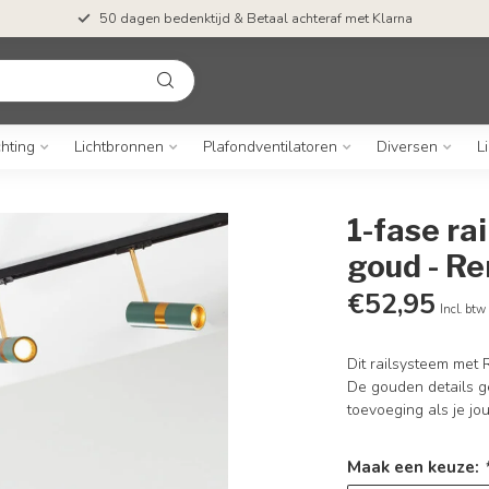
50 dagen bedenktijd & Betaal achteraf met Klarna
chting
Lichtbronnen
Plafondventilatoren
Diversen
L
1-fase ra
goud - R
€52,95
Incl. btw
Dit railsysteem met 
De gouden details g
toevoeging als je jo
Maak een keuze: