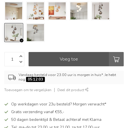
Voeg toe
Vandaag besteld voor 23.00 uur is morgen in huis*. Je hebt
nog
05:12:03
Toevoegen om te vergelijken
Deel dit product
Op werkdagen voor 23u besteld? Morgen verwacht*
Gratis verzending vanaf €55,-
50 dagen bedenktijd & Betaal achteraf met Klarna
Tel: ma-do tot 23.00, vr tot 21.00, za tot 17.00 uur