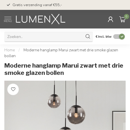
50 dagen bedenktijd &
Gratis verzending vanaf €55,-
met Klarna
0
MENU
€
Incl. btw
Home
/
Moderne hanglamp Marui zwart met drie smoke glazen
bollen
Moderne hanglamp Marui zwart met drie
smoke glazen bollen