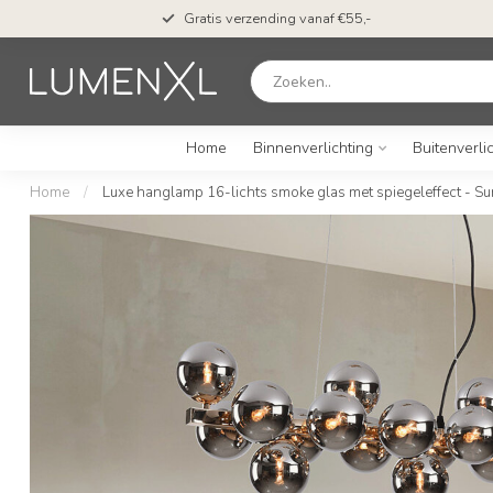
Gratis verzending vanaf €55,-
Home
Binnenverlichting
Buitenverli
Home
/
Luxe hanglamp 16-lichts smoke glas met spiegeleffect - Su