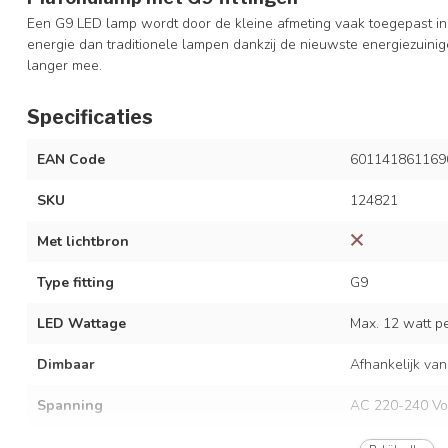
Een G9 LED lamp wordt door de kleine afmeting vaak toegepast in 
energie dan traditionele lampen dankzij de nieuwste energiezuini
langer mee.
Specificaties
EAN Code
601141861169
SKU
124821
Met lichtbron
Type fitting
G9
LED Wattage
Max. 12 watt per
Dimbaar
Afhankelijk van
Spanning
AC 220-240 Vo
Frequentie
50/60 Hz