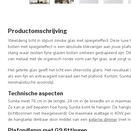
Productomschrijving
Weelderig licht in stijlvol smoke glas met spiegeleffect. Deze lu
bollen met spiegeleffect is een absolute blikvanger aan jouw plafo
stang waar zestien fijne glazen bollen omheen gedrapeerd zijn. Di
van metaal met de organisch ronde vorm van fijn glas, wat zorgt 
Het getinte glas geeft het licht een sfeervolle glans. Het resultaat
als een fijn en extravagant sieraad aan het plafond. Kortom, Sunita
minimalistische woonstijl.
Technische aspecten
Sunita meet 76 cm in de lengte, 24 cm in de breedte en is maximaa
Zo kan je zelf bepalen hoe hoog Sunita komt te hangen. De hanglam
(lichtbronnen niet meegeleverd). De maximale wattage is 40W per l
de hanglamp dimbaar door middel van een
externe dimmer
(niet i
Plafondlamp met G9 fittingen