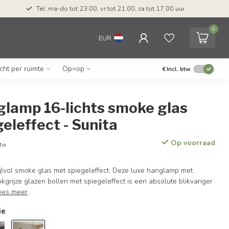
Tel: ma-do tot 23.00, vr tot 21.00, za tot 17.00 uur
0
EUR
icht per ruimte
Op=op
€
Incl. btw
glamp 16-lichts smoke glas
eleffect - Sunita
Op voorraad
btw
tijlvol smoke glas met spiegeleffect. Deze luxe hanglamp met
grijze glazen bollen met spiegeleffect is een absolute blikvanger
ees meer
.
ie