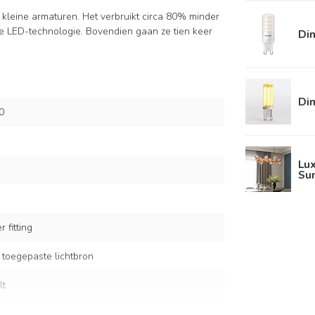
kleine armaturen. Het verbruikt circa 80% minder
ge LED-technologie. Bovendien gaan ze tien keer
Di
Di
0
Lux
Sun
 fitting
 toegepaste lichtbron
lt