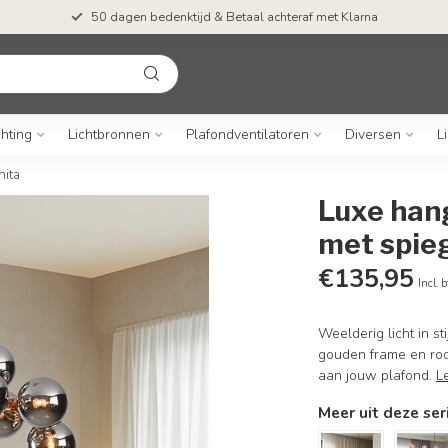
50 dagen bedenktijd & Betaal achteraf met Klarna
chting
Lichtbronnen
Plafondventilatoren
Diversen
L
nita
Luxe han
met spieg
€135,95
Incl. 
Weelderig licht in s
gouden frame en rook
aan jouw plafond.
L
Meer uit deze ser