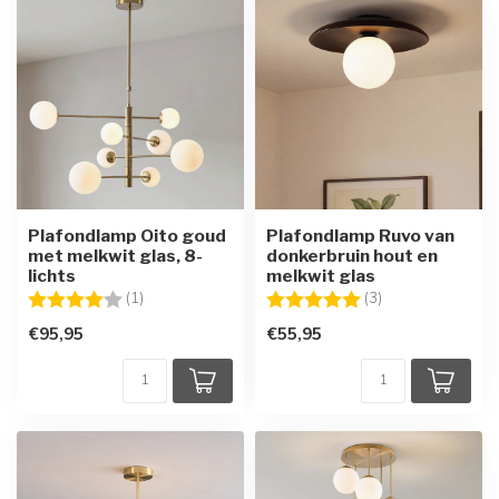
Plafondlamp Oito goud
Plafondlamp Ruvo van
met melkwit glas, 8-
donkerbruin hout en
lichts
melkwit glas
Beoordeling:
4.0 uit 5 sterren
Beoordeling:
5.0 uit 5 sterren
(1)
(3)
€95,95
€55,95