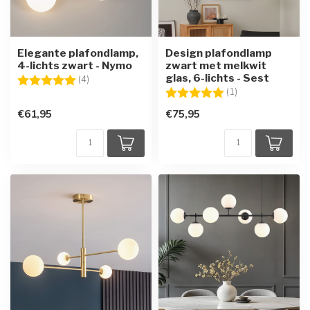
Elegante plafondlamp,
Design plafondlamp
4-lichts zwart - Nymo
zwart met melkwit
glas, 6-lichts - Sest
Beoordeling:
5.0 uit 5 sterren
(4)
Beoordeling:
5.0 uit 5 sterren
(1)
€61,95
€75,95