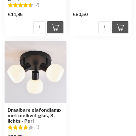
Beoordeling:
4.5 uit 5 sterren
(2)
€14,95
€80,50
Draaibare plafondlamp
met melkwit glas, 3-
lichts - Peri
Beoordeling:
4.0 uit 5 sterren
(1)