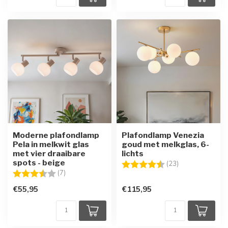
Moderne plafondlamp
Plafondlamp Venezia
Pela in melkwit glas
goud met melkglas, 6-
met vier draaibare
lichts
spots - beige
Beoordeling:
4.7 uit 5 sterre
(23)
Beoordeling:
3.9 uit 5 sterren
(7)
€55,95
€115,95