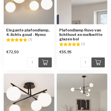
Elegante plafondlamp,
Plafondlamp Ruvo van
4-lichts goud - Nymo
lichthout en melkwitte
glazen bol
Beoordeling:
5.0 uit 5 sterren
(3)
Beoordeling:
5.0 uit 5 sterren
(2)
€72,50
€55,95