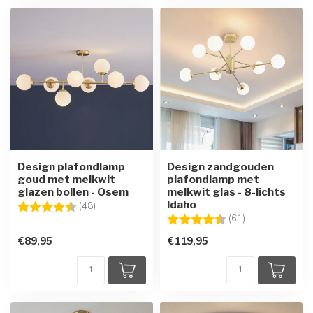
Design plafondlamp
Design zandgouden
goud met melkwit
plafondlamp met
glazen bollen - Osem
melkwit glas - 8-lichts
Idaho
Beoordeling:
4.4 uit 5 sterren
(48)
Beoordeling:
4.7 uit 5 sterre
(61)
€89,95
€119,95