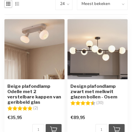
Beige plafondlamp
Design plafondlamp
Odelle met 2
zwart met melkwit
verstelbare kappen van
glazen bollen - Osem
geribbeld glas
Beoordeling:
4.8 uit 5 sterre
(30)
Beoordeling:
5.0 uit 5 sterren
(2)
€35,95
€89,95