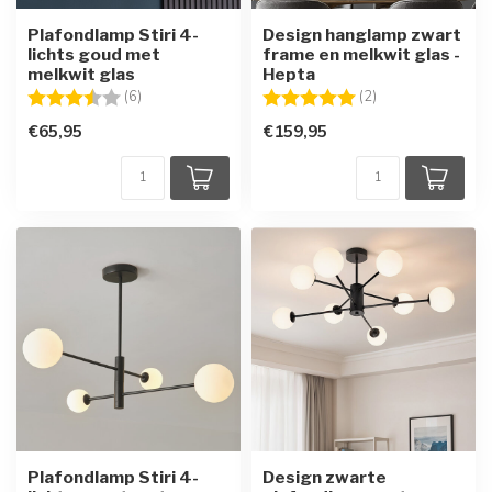
Plafondlamp Stiri 4-
Design hanglamp zwart
lichts goud met
frame en melkwit glas -
melkwit glas
Hepta
Beoordeling:
3.5 uit 5 sterren
Beoordeling:
5.0 uit 5 sterren
(6)
(2)
€65,95
€159,95
Plafondlamp Stiri 4-
Design zwarte