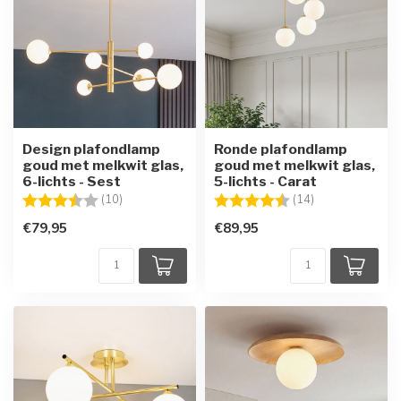
Design plafondlamp
Ronde plafondlamp
goud met melkwit glas,
goud met melkwit glas,
6-lichts - Sest
5-lichts - Carat
Beoordeling:
3.6 uit 5 sterren
Beoordeling:
4.6 uit 5 sterre
(10)
(14)
€79,95
€89,95