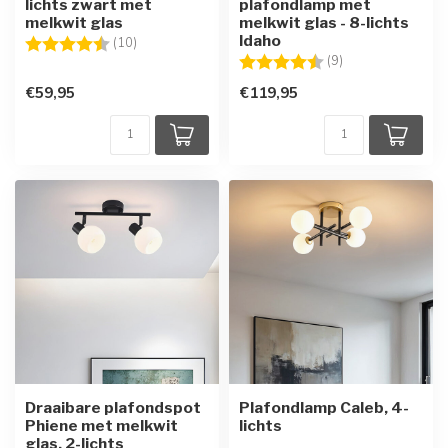
lichts zwart met
plafondlamp met
melkwit glas
melkwit glas - 8-lichts
Idaho
Beoordeling:
4.4 uit 5 sterren
(10)
Beoordeling:
4.8 uit 5 sterren
(9)
€59,95
€119,95
Draaibare plafondspot
Plafondlamp Caleb, 4-
Phiene met melkwit
lichts
glas, 2-lichts