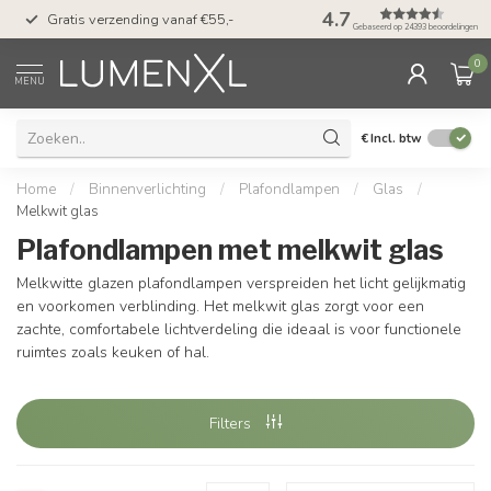
50 dagen bedenktijd &
4.7
Gratis verzending vanaf €55,-
met Klarna
Gebaseerd op 24393 beoordelingen
0
MENU
€
Incl. btw
Home
/
Binnenverlichting
/
Plafondlampen
/
Glas
/
Melkwit glas
Plafondlampen met melkwit glas
Melkwitte glazen plafondlampen verspreiden het licht gelijkmatig
en voorkomen verblinding. Het melkwit glas zorgt voor een
zachte, comfortabele lichtverdeling die ideaal is voor functionele
ruimtes zoals keuken of hal.
Filters