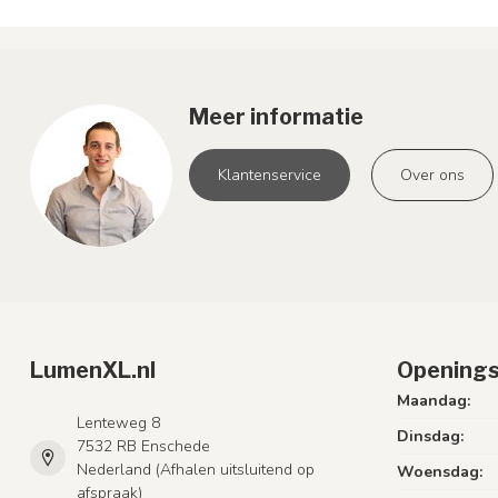
Meer informatie
Klantenservice
Over ons
LumenXL.nl
Openings
Maandag:
Lenteweg 8
Dinsdag:
7532 RB Enschede
Nederland (Afhalen uitsluitend op
Woensdag:
afspraak)