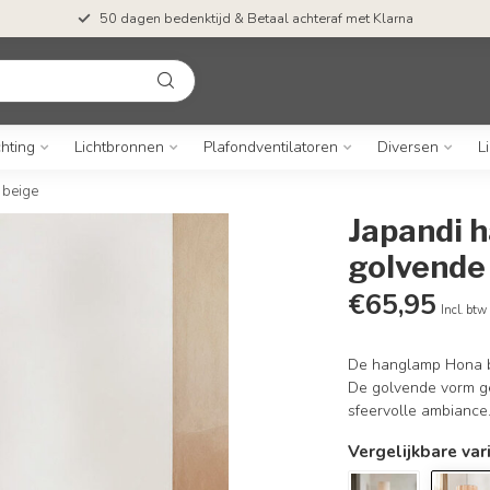
50 dagen bedenktijd & Betaal achteraf met Klarna
chting
Lichtbronnen
Plafondventilatoren
Diversen
L
 beige
Japandi 
golvende 
€65,95
Incl. btw
De hanglamp Hona br
De golvende vorm gee
sfeervolle ambiance
Vergelijkbare var