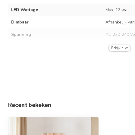
LED Wattage
Max. 12 watt
Dimbaar
Afhankelijk van
Spanning
AC 220-240 Vo
Frequentie
50/60 Hz
Bekijk alles
Kleur armatuur
Zwart met beig
Materiaal
IJzer en linnen
Afmetingen
Ø45 x 150 cm
In hoogte verstelbaar
Recent bekeken
Beschermingsgraad
IP20
Beschermingsklasse
1