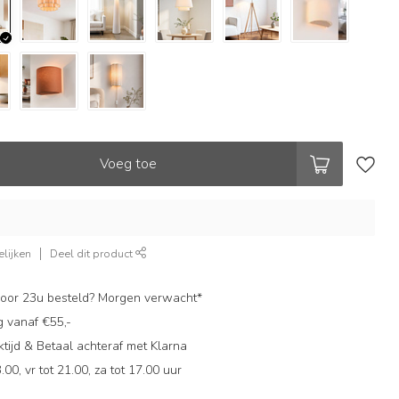
Voeg toe
lijken
Deel dit product
oor 23u besteld? Morgen verwacht*
g vanaf €55,-
ijd & Betaal achteraf met Klarna
.00, vr tot 21.00, za tot 17.00 uur