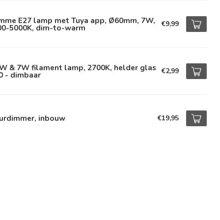
imme E27 lamp met Tuya app, Ø60mm, 7W,
€9,99
00-5000K, dim-to-warm
W & 7W filament lamp, 2700K, helder glas
€2,99
0 - dimbaar
urdimmer, inbouw
€19,95