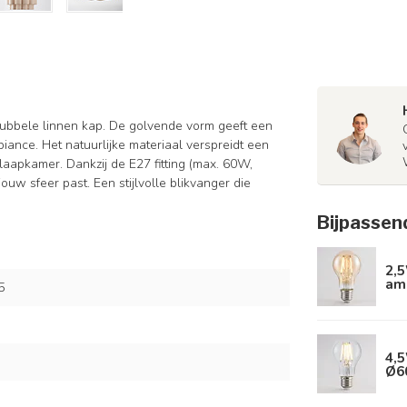
ubbele linnen kap. De golvende vorm geeft een
biance. Het natuurlijke materiaal verspreidt een
laapkamer. Dankzij de E27 fitting (max. 60W,
 jouw sfeer past. Een stijlvolle blikvanger die
Bijpassen
2,
am
5
4,5
Ø6