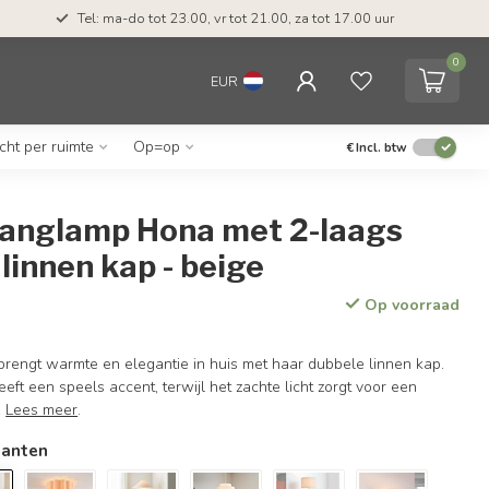
Tel: ma-do tot 23.00, vr tot 21.00, za tot 17.00 uur
0
EUR
icht per ruimte
Op=op
€
Incl. btw
hanglamp Hona met 2-laags
linnen kap - beige
Op voorraad
engt warmte en elegantie in huis met haar dubbele linnen kap.
ft een speels accent, terwijl het zachte licht zorgt voor een
.
Lees meer
.
ianten