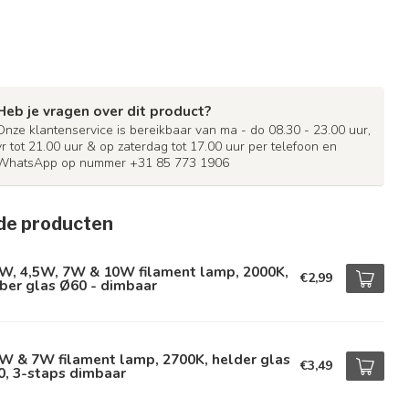
Heb je vragen over dit product?
Onze klantenservice is bereikbaar van ma - do 08.30 - 23.00 uur,
vr tot 21.00 uur & op zaterdag tot 17.00 uur per telefoon en
WhatsApp op nummer +31 85 773 1906
de producten
5W, 4,5W, 7W & 10W filament lamp, 2000K,
€2,99
ber glas Ø60 - dimbaar
W & 7W filament lamp, 2700K, helder glas
€3,49
0, 3-staps dimbaar