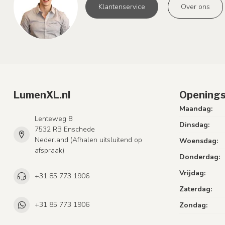
Klantenservice
Over ons
LumenXL.nl
Openings
Maandag:
Lenteweg 8
Dinsdag:
7532 RB Enschede
Nederland (Afhalen uitsluitend op
Woensdag:
afspraak)
Donderdag:
Vrijdag:
+31 85 773 1906
Zaterdag:
+31 85 773 1906
Zondag: