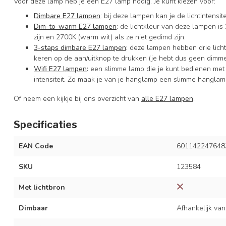
Voor deze lamp heb je één E27 lamp nodig. Je kunt kiezen voor:
Dimbare E27 lampen
: bij deze lampen kan je de lichtintens
Dim-to-warm E27 lampen
:
de lichtkleur van deze lampen is 
zijn en 2700K (warm wit) als ze niet gedimd zijn.
3-staps dimbare E27 lampen
:
deze lampen hebben drie licht
keren op de aan/uitknop te drukken (je hebt dus geen dimme
Wifi E27 lampen
:
een slimme lamp die je kunt bedienen met
intensiteit. Zo maak je van je hanglamp een slimme hanglam
Of neem een kijkje bij ons overzicht van
alle E27 lampen
.
Specificaties
EAN Code
601142247648
SKU
123584
Met lichtbron
Dimbaar
Afhankelijk van