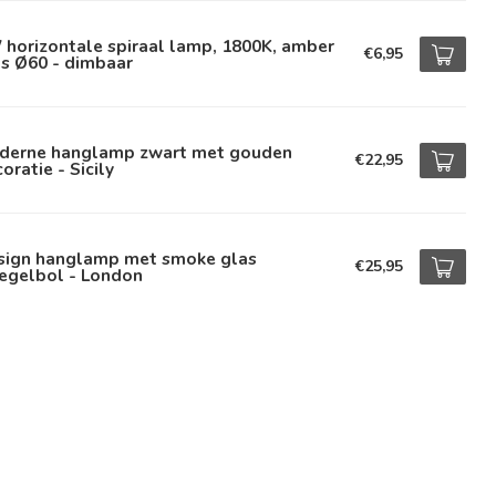
horizontale spiraal lamp, 1800K, amber
€6,95
s Ø60 - dimbaar
derne hanglamp zwart met gouden
€22,95
oratie - Sicily
sign hanglamp met smoke glas
€25,95
iegelbol - London