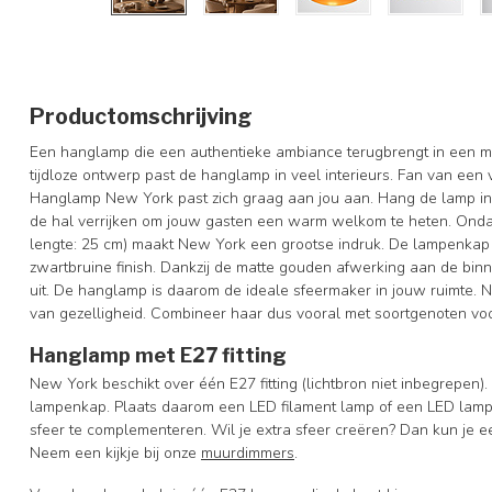
Productomschrijving
Een hanglamp die een authentieke ambiance terugbrengt in een m
tijdloze ontwerp past de hanglamp in veel interieurs. Fan van een v
Hanglamp New York past zich graag aan jou aan. Hang de lamp in 
de hal verrijken om jouw gasten een warm welkom te heten. Onda
lengte: 25 cm) maakt New York een grootse indruk. De lampenkap 
zwartbruine finish. Dankzij de matte gouden afwerking aan de bin
uit. De hanglamp is daarom de ideale sfeermaker in jouw ruimte.
van gezelligheid. Combineer haar dus vooral met soortgenoten voor 
Hanglamp met E27 fitting
New York beschikt over één E27 fitting (lichtbron niet inbegrepen).
lampenkap. Plaats daarom een LED filament lamp of een LED lam
sfeer te complementeren. Wil je extra sfeer creëren? Dan kun je ee
Neem een kijkje bij onze
muurdimmers
.