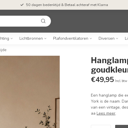
50 dagen bedenktijd & Betaal achteraf met Klarna
chting
Lichtbronnen
Plafondventilatoren
Diversen
L
ijde
Hanglamp
goudkleur
€49,95
Incl. btw
Een hanglamp die e
York is de naam. Dan
van een vintage, des
aa
Lees meer
.