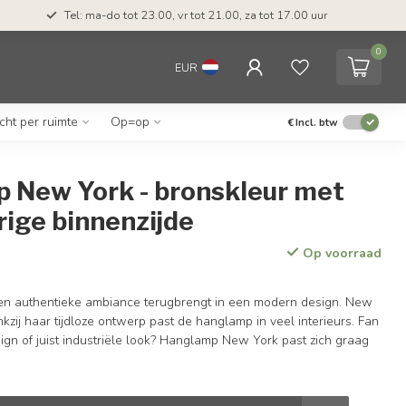
Tel: ma-do tot 23.00, vr tot 21.00, za tot 17.00 uur
0
EUR
icht per ruimte
Op=op
€
Incl. btw
 New York - bronskleur met
ige binnenzijde
Op voorraad
en authentieke ambiance terugbrengt in een modern design. New
kzij haar tijdloze ontwerp past de hanglamp in veel interieurs. Fan
ign of juist industriële look? Hanglamp New York past zich graag