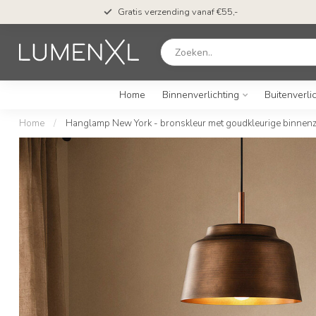
Gratis verzending vanaf €55,-
Home
Binnenverlichting
Buitenverli
Home
/
Hanglamp New York - bronskleur met goudkleurige binnenz