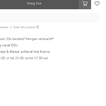
Voeg toe
lijken
Deel dit product
oor 23u besteld? Morgen verwacht*
g vanaf €55,-
ijd & Betaal achteraf met Klarna
.00, vr tot 21.00, za tot 17.00 uur