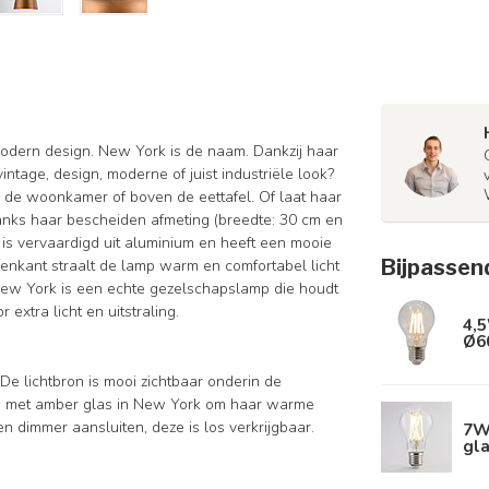
odern design. New York is de naam. Dankzij haar
intage, design, moderne of juist industriële look?
de woonkamer of boven de eettafel. Of laat haar
nks haar bescheiden afmeting (breedte: 30 cm en
is vervaardigd uit aluminium en heeft een mooie
Bijpassen
nenkant straalt de lamp warm en comfortabel licht
 New York is een echte gezelschapslamp die houdt
extra licht en uitstraling.
4,5
Ø6
 De lichtbron is mooi zichtbaar onderin de
p met amber glas in New York om haar warme
n dimmer aansluiten, deze is los verkrijgbaar.
7W
gl