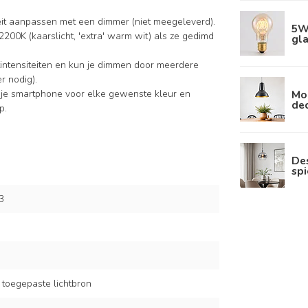
iteit aanpassen met een dimmer (niet meegeleverd).
5W 
2200K (kaarslicht, 'extra' warm wit) als ze gedimd
gla
intensiteiten en kun je dimmen door meerdere
r nodig).
Mo
 je smartphone voor elke gewenste kleur en
dec
p.
De
sp
3
 toegepaste lichtbron