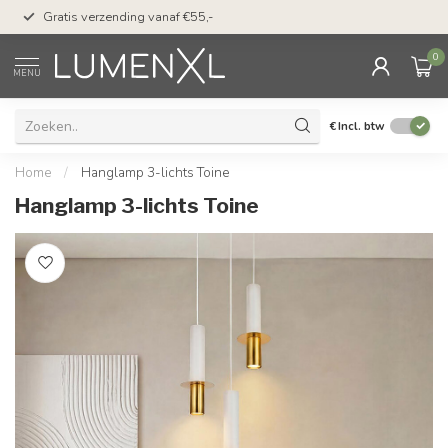
50 dagen bedenktijd &
Gratis verzending vanaf €55,-
met Klarna
0
MENU
€
Incl. btw
Home
/
Hanglamp 3-lichts Toine
Hanglamp 3-lichts Toine