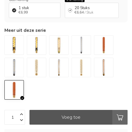
1 stuk
20 Stuks
€6,99
€6,64
/ Stuk
Meer uit deze serie
Voeg toe