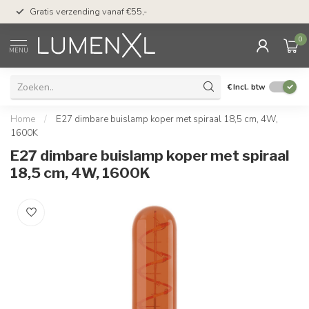
50 dagen bedenktijd &
Gratis verzending vanaf €55,-
met Klarna
0
MENU
€
Incl. btw
Home
/
E27 dimbare buislamp koper met spiraal 18,5 cm, 4W,
1600K
E27 dimbare buislamp koper met spiraal
18,5 cm, 4W, 1600K