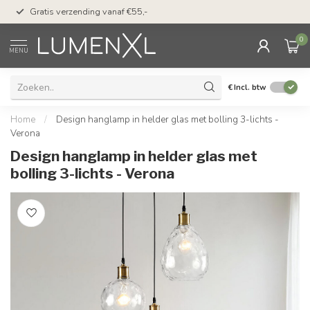
50 dagen bedenktijd &
Gratis verzending vanaf €55,-
met Klarna
0
MENU
€
Incl. btw
Home
/
Design hanglamp in helder glas met bolling 3-lichts -
Verona
Design hanglamp in helder glas met
bolling 3-lichts - Verona