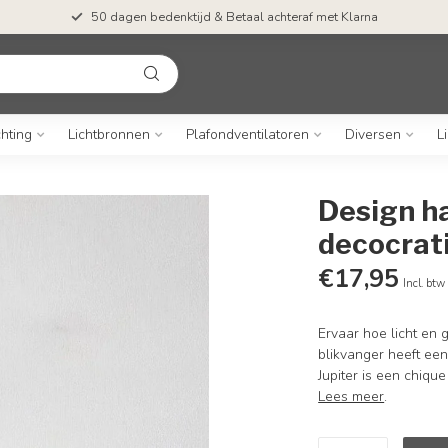
50 dagen bedenktijd & Betaal achteraf met Klarna
chting
Lichtbronnen
Plafondventilatoren
Diversen
L
Design h
decocrati
€17,95
Incl. btw
Ervaar hoe licht en
blikvanger heeft een
Jupiter is een chique
Lees meer
.