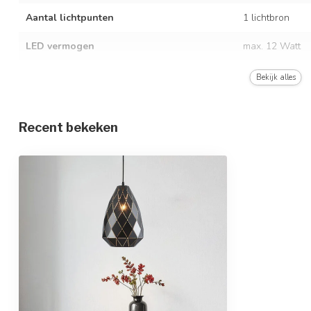
Aantal lichtpunten
1 lichtbron
LED vermogen
max. 12 Watt
Spanning
AC 220-240 Vo
Bekijk alles
Frequentie
50/60 Hz
Recent bekeken
Kleur armatuur
zwart
Kleur armatuur binnenzijde
zwart
Materiaal
ijzer
Afmetingen
Ø 24,5 x 35,5 
Afhanghoogte
120 cm
In hoogte verstelbaar
Beschermingsgraad
IP20