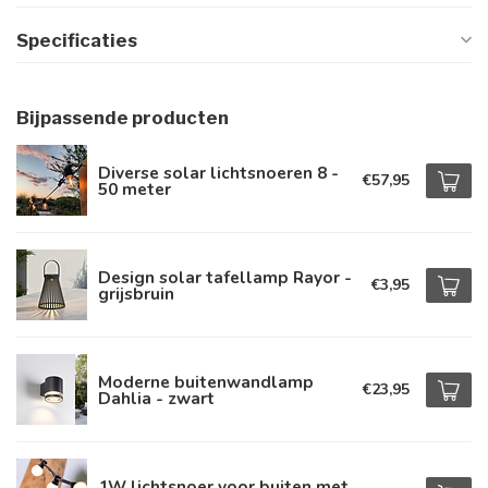
Specificaties
Bijpassende producten
Diverse solar lichtsnoeren 8 -
€57,95
50 meter
Design solar tafellamp Rayor -
€3,95
grijsbruin
Moderne buitenwandlamp
€23,95
Dahlia - zwart
1W lichtsnoer voor buiten met