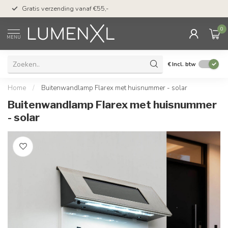
50 dagen bedenktijd &
Gratis verzending vanaf €55,-
met Klarna
0
MENU
€
Incl. btw
Home
/
Buitenwandlamp Flarex met huisnummer - solar
Buitenwandlamp Flarex met huisnummer
- solar