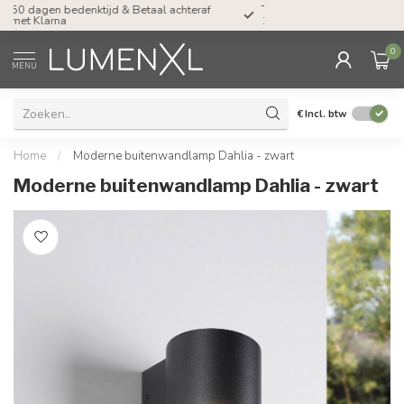
Tel: ma-do tot 23.00, vr tot 21.00, za tot
17.00 uur
0
MENU
€
Incl. btw
Home
/
Moderne buitenwandlamp Dahlia - zwart
Moderne buitenwandlamp Dahlia - zwart