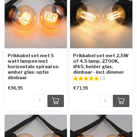
Prikkabel set met 5
Prikkabel set met 2,5W
watt lampen met
of 4,5 lamp, 2700K,
horizontale spiraal en
Ø45, helder glas,
amber glas: optie
dimbaar - incl. dimmer
dimbaar
Beoordeling:
5.0 uit 5 sterren
(2)
€96,95
€71,95