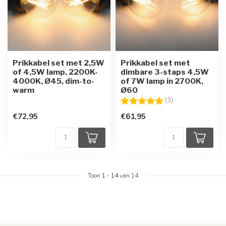
Prikkabel set met 2,5W
Prikkabel set met
of 4,5W lamp, 2200K-
dimbare 3-staps 4,5W
4000K, Ø45, dim-to-
of 7W lamp in 2700K,
warm
Ø60
Beoordeling:
5.0 uit 5 sterren
(3)
€72,95
€61,95
Toon
1
-
14
van 14