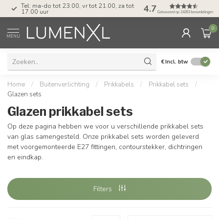
Tel: ma-do tot 23.00, vr tot 21.00, za tot
4.7
17.00 uur
Gebaseerd op 24393 beoordelingen
0
MENU
€
Incl. btw
Home
/
Buitenverlichting
/
Prikkabels
/
Prikkabel sets
/
Glazen sets
Glazen prikkabel sets
Op deze pagina hebben we voor u verschillende prikkabel sets
van glas samengesteld. Onze prikkabel sets worden geleverd
met voorgemonteerde E27 fittingen, contourstekker, dichtringen
en eindkap.
Filters