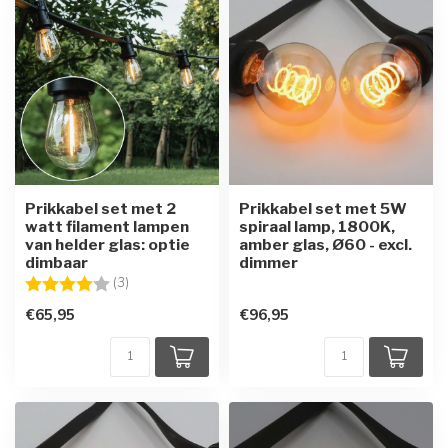
Prikkabel set met 2
Prikkabel set met 5W
watt filament lampen
spiraal lamp, 1800K,
van helder glas: optie
amber glas, Ø60 - excl.
dimbaar
dimmer
Beoordeling:
4.0 uit 5 sterren
(3)
€65,95
€96,95