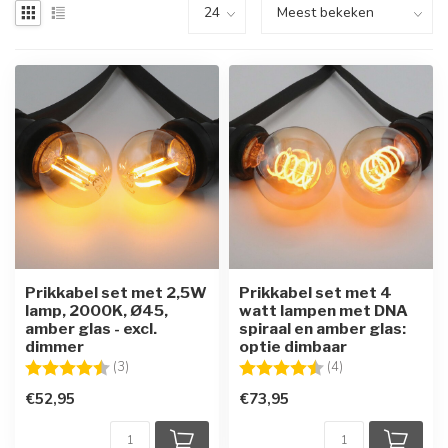
Prikkabel set met 2,5W
Prikkabel set met 4
lamp, 2000K, Ø45,
watt lampen met DNA
amber glas - excl.
spiraal en amber glas:
dimmer
optie dimbaar
Beoordeling:
4.7 uit 5 sterren
Beoordeling:
4.8 uit 5 sterren
(3)
(4)
€52,95
€73,95