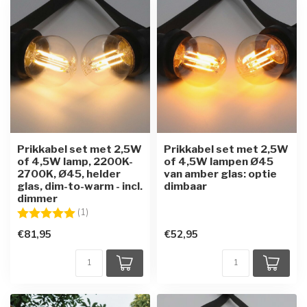
Prikkabel set met 2,5W
Prikkabel set met 2,5W
of 4,5W lamp, 2200K-
of 4,5W lampen Ø45
2700K, Ø45, helder
van amber glas: optie
glas, dim-to-warm - incl.
dimbaar
dimmer
Beoordeling:
5.0 uit 5 sterren
(1)
€81,95
€52,95