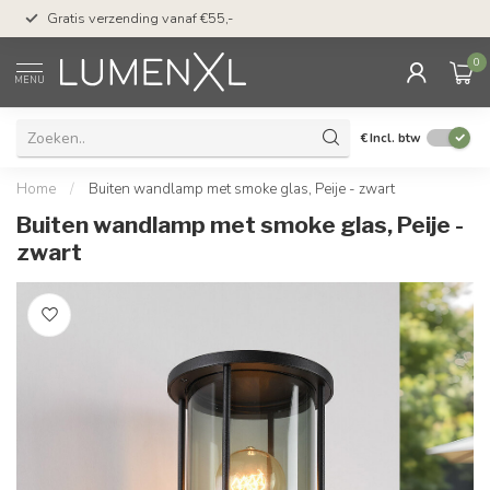
50 dagen bedenktijd &
Gratis verzending vanaf €55,-
met Klarna
0
MENU
€
Incl. btw
Home
/
Buiten wandlamp met smoke glas, Peije - zwart
Buiten wandlamp met smoke glas, Peije -
zwart