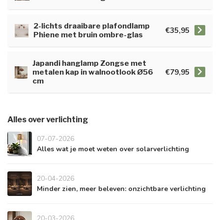
2-lichts draaibare plafondlamp
€35,95
Phiene met bruin ombre-glas
Japandi hanglamp Zongse met
€79,95
metalen kap in walnootlook Ø56
cm
Alles over verlichting
07-07-2026
Alles wat je moet weten over solarverlichting
20-04-2026
Minder zien, meer beleven: onzichtbare verlichting
20-03-2026