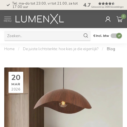
Tel: ma-do tot 23.00, vr tot 21.00, za tot
4.7
17.00 uur
Gebaseerd op 24393 beoordelingen
0
MENU
€
Incl. btw
Home
/
De juiste lichtsterkte: hoe kies je die eigenlijk?
/
Blog
20
MAR
2026