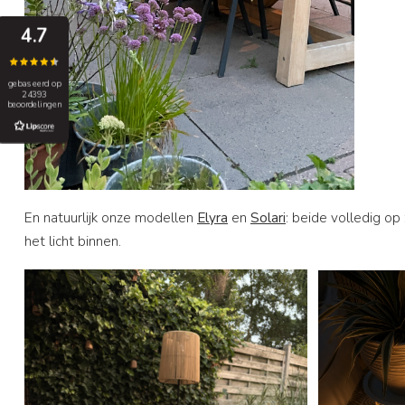
4.7
gebaseerd op
24393
beoordelingen
En natuurlijk onze modellen
Elyra
en
Solari
: beide volledig op 
het licht binnen.