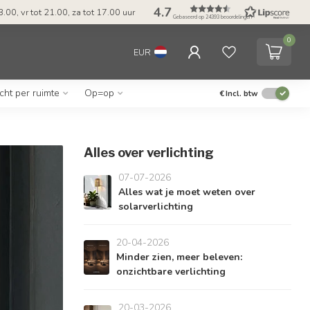
4.7
.00, vr tot 21.00, za tot 17.00 uur
Gebaseerd op 24393 beoordelingen
0
EUR
icht per ruimte
Op=op
€
Incl. btw
Alles over verlichting
07-07-2026
Alles wat je moet weten over
solarverlichting
20-04-2026
Minder zien, meer beleven:
onzichtbare verlichting
20-03-2026