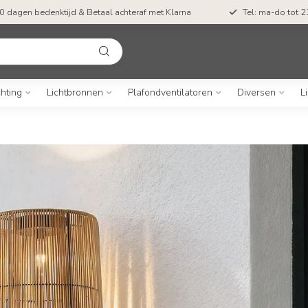
0 dagen bedenktijd & Betaal achteraf met Klarna
Tel: ma-do tot 23
chting
Lichtbronnen
Plafondventilatoren
Diversen
L