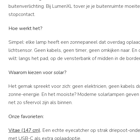
buitenverlichting. Bij LumenXL tover je je buitenruimte moei
stopcontact.
Hoe werkt het?
Simpel: elke lamp heeft een zonnepaneel dat overdag oplaadt.
lichtsensor. Geen kabels, geen timer, geen omkijken naar. En
wilt: langs het pad, op de vensterbank of midden in de border
Waarom kiezen voor solar?
Het gemak spreekt voor zich: geen elektricien, geen kabels do
zonne-energie. En het mooiste? Moderne solarlampen geven war
net zo sfeervol zijn als binnen.
Onze favorieten:
Vitae (147 cm)
.
Een echte eyecatcher op strak driepoot-onder
met USB-C als extra oplaadoptie.