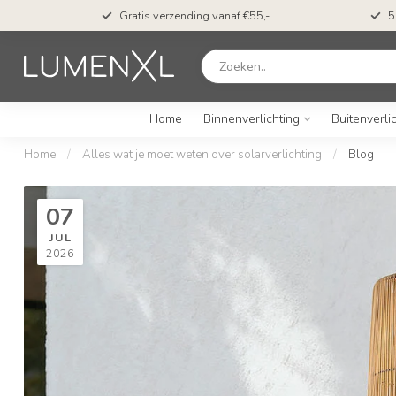
t*
Gratis verzending vanaf €55,-
5
Home
Binnenverlichting
Buitenverli
Home
/
Alles wat je moet weten over solarverlichting
/
Blog
07
JUL
2026