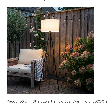
Paddy (50 cm).
Strak, zwart en tijdloos. Warm licht (3000K) in