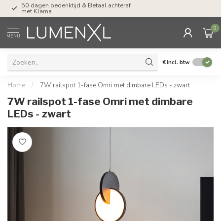
Tel: ma-do tot 23.00, vr tot 21.00, za tot
17.00 uur
0
MENU
€
Incl. btw
Home
/
7W railspot 1-fase Omri met dimbare LEDs - zwart
7W railspot 1-fase Omri met dimbare
LEDs - zwart