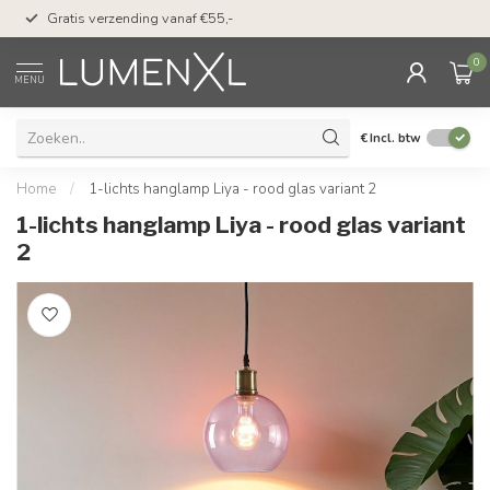
50 dagen bedenktijd &
Gratis verzending vanaf €55,-
met Klarna
0
MENU
€
Incl. btw
Home
/
1-lichts hanglamp Liya - rood glas variant 2
1-lichts hanglamp Liya - rood glas variant
2