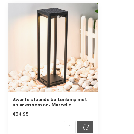
Materiaal
aluminium en p
Kleur armatuur
zwart
Sensor
ja, tot 8 m
Beschermingsgraad
IP44
Beschermingsklasse
3
Zwarte staande buitenlamp met
solar en sensor - Marcello
€54,95