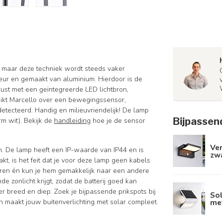
, maar deze techniek wordt steeds vaker
leur en gemaakt van aluminium. Hierdoor is de
erust met een geïntegreerde LED lichtbron,
hikt Marcello over een bewegingssensor,
tecteerd. Handig en milieuvriendelijk! De lamp
Bijpassen
m wit). Bekijk de
handleiding
hoe je de sensor
Ve
n. De lamp heeft een IP-waarde van IP44 en is
zw
t, is het feit dat je voor deze lamp geen kabels
lleren én kun je hem gemakkelijk naar een andere
e zonlicht krijgt, zodat de batterij goed kan
 breed en diep. Zoek je bijpassende prikspots bij
So
met
n maakt jouw buitenverlichting met solar compleet.