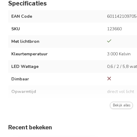
Specificaties
EAN Code
601142109705
SKU
123660
Met lichtbron
Kleurtemperatuur
3.000 Kelvin
LED Wattage
0,6 / 2 / 5,8 wat
Dimbaar
Opwarmtijd
direct vol licht
Lichtopbrengst
60 / 240 / 600 
Bekijk alles
Stralingshoek
120°
Recent bekeken
Afmetingen
15 x 15 x 50 c