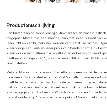
Productomschrijving
Een buitenlamp op zonne-energie klinkt misschien wat futuristisch
toegepast. Marcello is een staande lamp met solar, is zwart van k
lamp licht en kan hij makkelijk worden verplaatst. De lamp is uitg
waardoor je een kant-en-klaar product in handen hebt. Ook besc
waardoor de lamp alleen inschakelt indien er beweging wordt gede
heeft een vermogen van 5,5 watt en een lichtkleur van 3000K (war
kunt instellen.
Met slecht weer hoef jij je over Marcello ook geen zorgen te make
daarmee stof- en waterbestendig. Wat Marcello zo interessant maak
hoeft te leggen in je tuin. Hierdoor is de lamp eenvoudig te insta
plek verplaatsen. Daarbij is het wel belangrijk dat de lamp voldoend
worden opgeladen. De lamp is 50 centimeter hoog en 15 centimeter
deze staande lamp? Bekijk dan
zwarte prikspot Valerio
met solar e