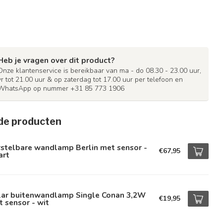
Heb je vragen over dit product?
Onze klantenservice is bereikbaar van ma - do 08.30 - 23.00 uur,
vr tot 21.00 uur & op zaterdag tot 17.00 uur per telefoon en
WhatsApp op nummer +31 85 773 1906
de producten
rstelbare wandlamp Berlin met sensor -
€67,95
art
lar buitenwandlamp Single Conan 3,2W
€19,95
 sensor - wit