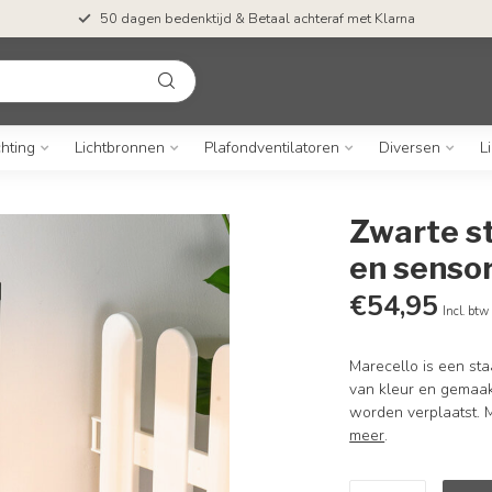
50 dagen bedenktijd & Betaal achteraf met Klarna
chting
Lichtbronnen
Plafondventilatoren
Diversen
L
Zwarte s
en sensor
€54,95
Incl. btw
Marecello is een sta
van kleur en gemaakt
worden verplaatst. M
meer
.