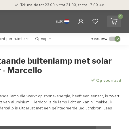
Tel: ma-do tot 23.00, vr tot 21.00, za tot 17.00 uur
0
EUR
icht per ruimte
Op=op
€
Incl. btw
taande buitenlamp met solar
 - Marcello
Op voorraad
ande lamp die werkt op zonne-energie, heeft een sensor, is zwart
 van aluminium. Hierdoor is de lamp licht en kan hij makkelijk
arcello is uitgerust met een geïntegreerde led lichtbron.
Lees