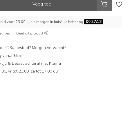
Voeg toe
ld voor 23.00 uur is morgen in huis*. Je hebt nog
00:37:17
lijken
Deel dit product
oor 23u besteld? Morgen verwacht*
g vanaf €55,-
ijd & Betaal achteraf met Klarna
.00, vr tot 21.00, za tot 17.00 uur